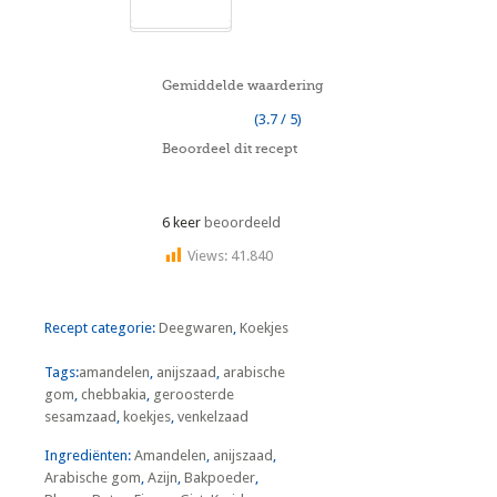
Gemiddelde waardering
(3.7 / 5)
Beoordeel dit recept
6 keer
beoordeeld
Views:
41.840
Recept categorie:
Deegwaren
,
Koekjes
Tags:
amandelen
,
anijszaad
,
arabische
gom
,
chebbakia
,
geroosterde
sesamzaad
,
koekjes
,
venkelzaad
Ingrediënten:
Amandelen
,
anijszaad
,
Arabische gom
,
Azijn
,
Bakpoeder
,