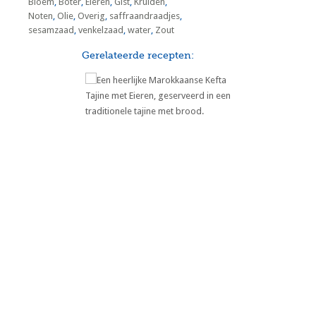
Bloem
,
Boter
,
Eieren
,
Gist
,
Kruiden
,
Noten
,
Olie
,
Overig
,
saffraandraadjes
,
sesamzaad
,
venkelzaad
,
water
,
Zout
Gerelateerde recepten:
Marokkaanse Kefta Tajine met
Eieren