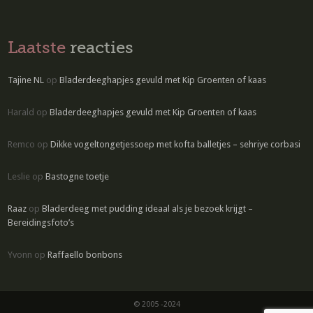
Laatste
reacties
Tajine NL
op
Bladerdeeghapjes gevuld met Kip Groenten of kaas
Harald
op
Bladerdeeghapjes gevuld met Kip Groenten of kaas
Remco
op
Dikke vogeltongetjessoep met kofta balletjes – sehriye corbasi
Leslie
op
Bastogne toetje
Raaz
op
Bladerdeeg met pudding ideaal als je bezoek krijgt –
Bereidingsfoto’s
Yvonn
op
Raffaello bonbons
© 2005 -2024