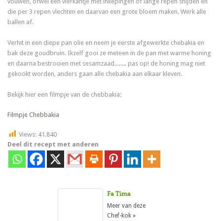
vouwen, ofwel een vierkantje met inkepingen of lange repen snijden en
die per 3 repen vlechten en daarvan een grote bloem maken. Werk alle
ballen af.
Verhit in een diepe pan olie en neem je eerste afgewerkte chebakia en
bak deze goudbruin. Ikzelf gooi ze meteen in de pan met warme honing
en daarna bestrooien met sesamzaad........ pas op! de honing mag niet
gekookt worden, anders gaan alle chebakia aan elkaar kleven.
Bekijk hier een filmpje van de chebbakia:
Filmpje Chebbakia
Views:
41.840
Deel dit recept met anderen
Fa Tima
Meer van deze
Chef-kok »