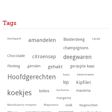
Tags
Aardappel
amandelen
Bladerdeeg
cacao
champignons
Chocolade
citroensap
deegwaren
geraspte kaas
Filodeeg
garnalen
gehakt
kaas
kikkererwten
Hoofdgerechten
kip
Kipfilet
kurkuma
maizena
koekjes
kokos
margarine
Marokkaanse recepten
Mayonaise
melk
Nagerechten
paneermeel