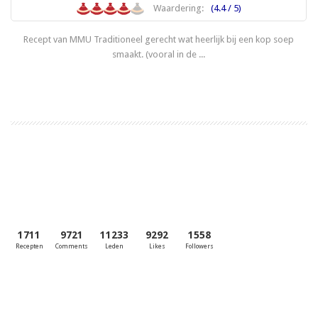
Waardering:
(4.4 / 5)
Recept van MMU Traditioneel gerecht wat heerlijk bij een kop soep
smaakt. (vooral in de ...
Lees meer
1711
9721
11233
9292
1558
Recepten
Comments
Leden
Likes
Followers