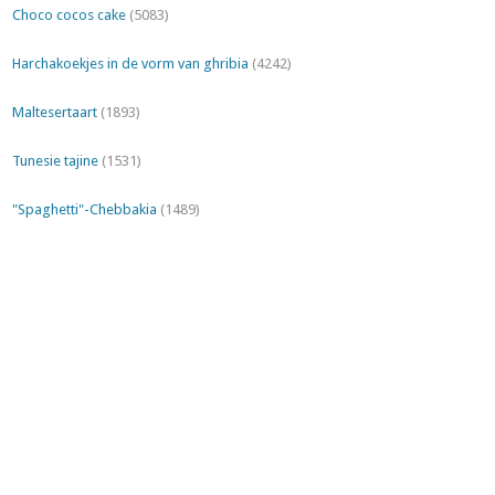
Choco cocos cake
(5083)
Harchakoekjes in de vorm van ghribia
(4242)
Maltesertaart
(1893)
Tunesie tajine
(1531)
"Spaghetti"-Chebbakia
(1489)