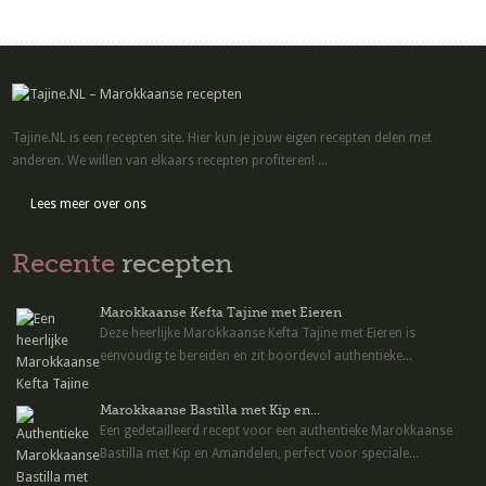
Tajine.NL is een recepten site. Hier kun je jouw eigen recepten delen met
anderen. We willen van elkaars recepten profiteren! ...
Lees meer over ons
Recente
recepten
Marokkaanse Kefta Tajine met Eieren
Deze heerlijke Marokkaanse Kefta Tajine met Eieren is
eenvoudig te bereiden en zit boordevol authentieke...
Marokkaanse Bastilla met Kip en...
Een gedetailleerd recept voor een authentieke Marokkaanse
Bastilla met Kip en Amandelen, perfect voor speciale...