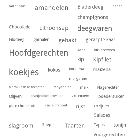
Aardappel
amandelen
Bladerdeeg
cacao
champignons
Chocolade
citroensap
deegwaren
geraspte kaas
Filodeeg
garnalen
gehakt
kaas
kikkererwten
Hoofdgerechten
kip
Kipfilet
kurkuma
maizena
koekjes
kokos
margarine
Marokkaanse recepten
Mayonaise
melk
Nagerechten
paneermeel
poedersuiker
Olijven
oranjebloesemwater
ras el hanout
pure chocolade
rijst
rozijnen
Salades
tonijn
slagroom
Soepen
Taarten
Tapas
Voorgerechten