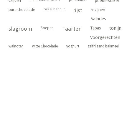
poedersuiker
Olijven
oranjebloesemwater
ras el hanout
pure chocolade
rijst
rozijnen
Salades
tonijn
slagroom
Soepen
Taarten
Tapas
Voorgerechten
yoghurt
walnoten
witte Chocolade
zelfrijzend bakmeel