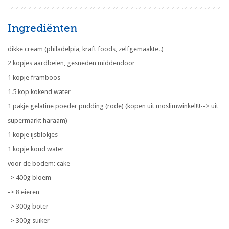
Ingrediënten
dikke cream (philadelpia, kraft foods, zelfgemaakte..)
2 kopjes aardbeien, gesneden middendoor
1 kopje framboos
1.5 kop kokend water
1 pakje gelatine poeder pudding (rode) (kopen uit moslimwinkel!!!--> uit
supermarkt haraam)
1 kopje ijsblokjes
1 kopje koud water
voor de bodem: cake
-> 400g bloem
-> 8 eieren
-> 300g boter
-> 300g suiker