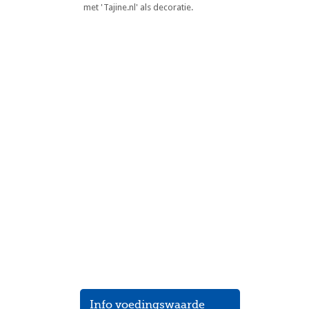
Marokkaanse Briwat met
Amandelen
Info voedingswaarde