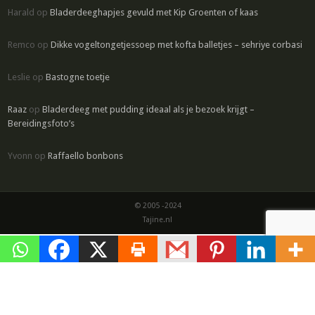
Harald
op
Bladerdeeghapjes gevuld met Kip Groenten of kaas
Remco
op
Dikke vogeltongetjessoep met kofta balletjes – sehriye corbasi
Leslie
op
Bastogne toetje
Raaz
op
Bladerdeeg met pudding ideaal als je bezoek krijgt –
Bereidingsfoto’s
Yvonn
op
Raffaello bonbons
© 2005 -2024
Tajine.nl