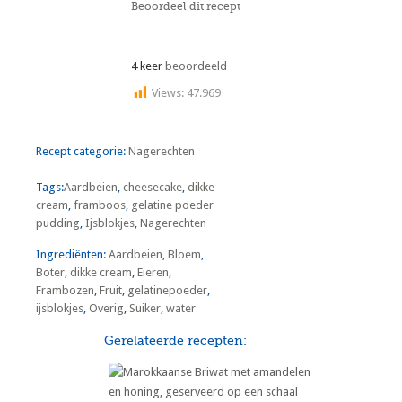
Beoordeel dit recept
4 keer
beoordeeld
Views:
47.969
Recept categorie:
Nagerechten
Tags:
Aardbeien
,
cheesecake
,
dikke
cream
,
framboos
,
gelatine poeder
pudding
,
Ijsblokjes
,
Nagerechten
Ingrediënten:
Aardbeien
,
Bloem
,
Boter
,
dikke cream
,
Eieren
,
Frambozen
,
Fruit
,
gelatinepoeder
,
ijsblokjes
,
Overig
,
Suiker
,
water
Gerelateerde recepten: