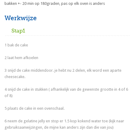
bakken +- 20 min op 180graden, pas op elk oven is anders
Werkwijze
Stap1
1 bak de cake
2 laat hem afkoelen
3 snijd de cake middendoor. je hebt nu 2 delen, elk word een aparte
cheesecake.
4 snijd de cake in stukken ( afhankelijk van de gewenste grootte in 4 of 6
of 8)
5 plaats de cake in een ovenschaal.
6 neem de gelatine jelly en stop er 1.5 kop kokend water toe (kijk naar
gebruiksaanwijzingen, de mijne kan anders zijn dan die van jou)