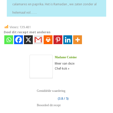
calamares en paprika. Het is Ramadan , we zaten zonder al
helemaal vol……
Views:
139.481
Deel dit recept met anderen
Madame Cuisine
Meer van deze
Chef-kok »
Gemiddelde waardering
(3.8 / 5)
Beoordeel dit recept