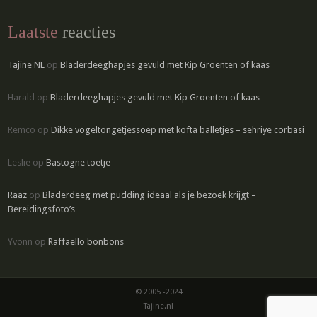
Laatste
reacties
Tajine NL
op
Bladerdeeghapjes gevuld met Kip Groenten of kaas
Harald
op
Bladerdeeghapjes gevuld met Kip Groenten of kaas
Remco
op
Dikke vogeltongetjessoep met kofta balletjes – sehriye corbasi
Leslie
op
Bastogne toetje
Raaz
op
Bladerdeeg met pudding ideaal als je bezoek krijgt –
Bereidingsfoto’s
Yvonn
op
Raffaello bonbons
© 2005 -2024
Tajine.nl