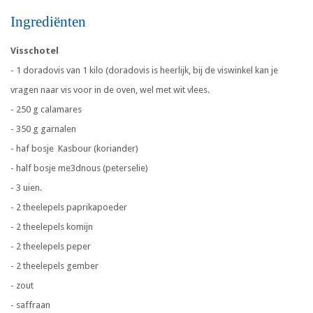
Ingrediënten
Visschotel
- 1 doradovis van 1 kilo (doradovis is heerlijk, bij de viswinkel kan je
vragen naar vis voor in de oven, wel met wit vlees.
- 250 g calamares
- 350 g garnalen
- haf bosje Kasbour (koriander)
- half bosje me3dnous (peterselie)
- 3 uien.
- 2 theelepels paprikapoeder
- 2 theelepels komijn
- 2 theelepels peper
- 2 theelepels gember
- zout
- saffraan