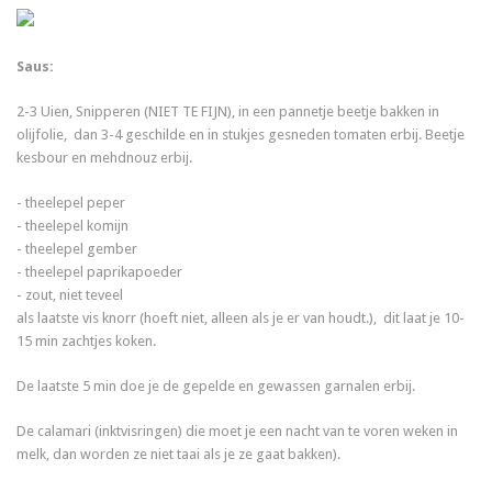
Saus:
2-3 Uien, Snipperen (NIET TE FIJN), in een pannetje beetje bakken in
olijfolie, dan 3-4 geschilde en in stukjes gesneden tomaten erbij. Beetje
kesbour en mehdnouz erbij.
- theelepel peper
- theelepel komijn
- theelepel gember
- theelepel paprikapoeder
- zout, niet teveel
als laatste vis knorr (hoeft niet, alleen als je er van houdt.), dit laat je 10-
15 min zachtjes koken.
De laatste 5 min doe je de gepelde en gewassen garnalen erbij.
De calamari (inktvisringen) die moet je een nacht van te voren weken in
melk, dan worden ze niet taai als je ze gaat bakken).