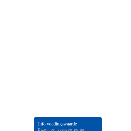
Marokkaanse Kefta Tajine met
Eieren
Info voedingswaarde
Deze informatie is per portie.