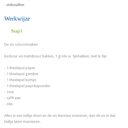
- visbouillon
Werkwijze
Stap1
De vis schoonmaken.
Kesbour en mehdnouz hakken, 1 grote ui fijnhakken, niet te fijn
- 1 theelepel peper
- 1 theelepel gember
- 1 theelepel komijn
- 1 theelepel paprikapoeder
- zout
- saffraan
- olie.
Alles in een teiltje doen en de vis hiermee insmeren, dan de vis in dat
teiltje laten marineren.