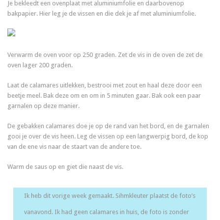
Je bekleedt een ovenplaat met aluminiumfolie en daarbovenop
bakpapier. Hier leg je de vissen en die dek je af met aluminiumfolie.
Verwarm de oven voor op 250 graden. Zet de vis in de oven de zet de
oven lager 200 graden.
Laat de calamares uitlekken, bestrooi met zout en haal deze door een
beetje meel. Bak deze om en om in 5 minuten gaar. Bak ook een paar
garnalen op deze manier.
De gebakken calamares doe je op de rand van het bord, en de garnalen
gooi je over de vis heen. Leg de vissen op een langwerpig bord, de kop
van de ene vis naar de staart van de andere toe.
Warm de saus op en giet die naast de vis.
Ik heb dit vorige week gemaakt. Sihmkleuter plaatst de foto’s
vanavond. Ik had geen calamares in huis, de foto is zonder