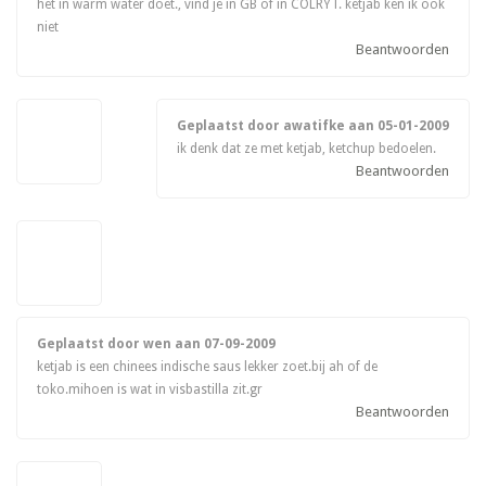
het in warm water doet., vind je in GB of in COLRYT. ketjab ken ik ook
niet
Beantwoorden
Geplaatst door awatifke aan
05-01-2009
ik denk dat ze met ketjab, ketchup bedoelen.
Beantwoorden
Geplaatst door wen aan
07-09-2009
ketjab is een chinees indische saus lekker zoet.bij ah of de
toko.mihoen is wat in visbastilla zit.gr
Beantwoorden