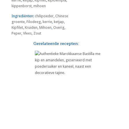
kerrie
,
ketjap
,
Kipfilet
,
kiploempia
,
kippenborst
,
mihoen
Ingrediënten:
chilipoeder
,
Chinese
groente
,
Filodeeg
,
kerrie
,
ketjap
,
Kipfilet
,
Kruiden
,
Mihoen
,
Overig
,
Peper
,
Vlees
,
Zout
Gerelateerde recepten:
Marokkaanse Bastilla met Kip en
Amandelen