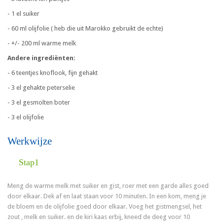
- 1 el suiker
- 60 ml olijfolie ( heb die uit Marokko gebruikt de echte)
- +/- 200 ml warme melk
Andere ingrediënten:
- 6 teentjes knoflook, fijn gehakt
- 3 el gehakte peterselie
- 3 el gesmolten boter
- 3 el olijfolie
Werkwijze
Stap1
Meng de warme melk met suiker en gist, roer met een garde alles goed
door elkaar. Dek af en laat staan voor ​​10 minuten. In een kom, meng je
de bloem en de olijfolie goed door elkaar. Voeg het gistmengsel, het
zout , melk en suiker. en de kiri kaas erbij, kneed de deeg voor 10