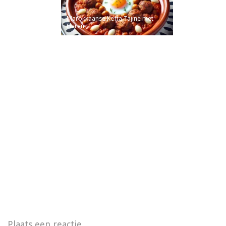
Marokkaanse Kefta Tajine met
Eieren
Plaats een reactie