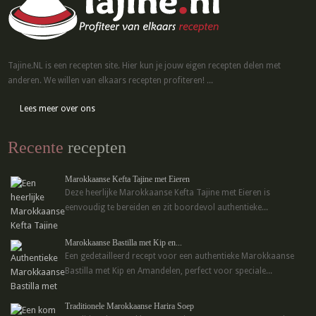
Tajine.NL is een recepten site. Hier kun je jouw eigen recepten delen met
anderen. We willen van elkaars recepten profiteren! ...
Lees meer over ons
Recente
recepten
Marokkaanse Kefta Tajine met Eieren
Deze heerlijke Marokkaanse Kefta Tajine met Eieren is
eenvoudig te bereiden en zit boordevol authentieke...
Marokkaanse Bastilla met Kip en...
Een gedetailleerd recept voor een authentieke Marokkaanse
Bastilla met Kip en Amandelen, perfect voor speciale...
Traditionele Marokkaanse Harira Soep