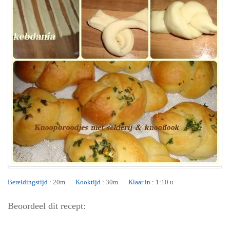
Bereidingstijd :
20m
Kooktijd :
30m
Klaar in :
1:10 u
Beoordeel dit recept: