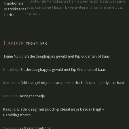
Traditionele Marokkaanse Harira soep recept. Deze voedzame
soep combineert linzen, kikkererwten en aromatische kruiden.
Perfect...
Laatste
reacties
Tajine NL
op
Bladerdeeghapjes gevuld met Kip Groenten of kaas
Harald
op
Bladerdeeghapjes gevuld met Kip Groenten of kaas
Remco
op
Dikke vogeltongetjessoep met kofta balletjes – sehriye corbasi
Leslie
op
Bastogne toetje
Raaz
op
Bladerdeeg met pudding ideaal als je bezoek krijgt –
Bereidingsfoto’s
Yvonn
op
Raffaello bonbons