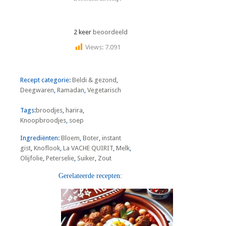
2 keer
beoordeeld
Views:
7.091
Recept categorie:
Beldi & gezond
,
Deegwaren
,
Ramadan
,
Vegetarisch
Tags:
broodjes
,
harira
,
Knoopbroodjes
,
soep
Ingrediënten:
Bloem
,
Boter
,
instant
gist
,
Knoflook
,
La VACHE QUIRIT
,
Melk
,
Olijfolie
,
Peterselie
,
Suiker
,
Zout
Gerelateerde recepten: