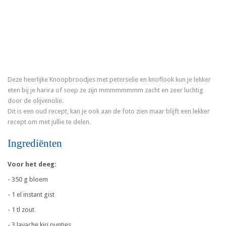
Deze heerlijke Knoopbroodjes met peterselie en knoflook kun je lekker
eten bij je harira of soep ze zijn mmmmmmmm zacht en zeer luchtig
door de olijvenolie.
Dit is een oud recept, kan je ook aan de foto zien maar blijft een lekker
recept om met jullie te delen.
Ingrediënten
Voor het deeg:
- 350 g bloem
- 1 el instant gist
- 1 tl zout
- 3 lavache kiri puntjes