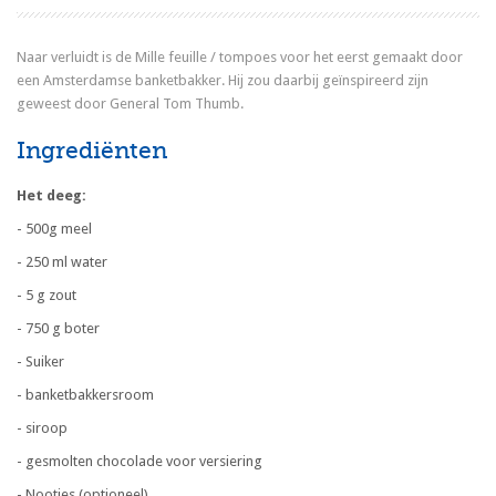
Naar verluidt is de Mille feuille / tompoes voor het eerst gemaakt door
een Amsterdamse banketbakker. Hij zou daarbij geïnspireerd zijn
geweest door General Tom Thumb.
Ingrediënten
Het deeg:
- 500g meel
- 250 ml water
- 5 g zout
- 750 g boter
- Suiker
- banketbakkersroom
- siroop
- gesmolten chocolade voor versiering
- Nootjes (optioneel)