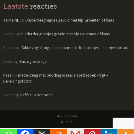
Laatste
reacties
Tajine NL
op
Bladerdeeghapjes gevuld met Kip Groenten of kaas
Harald
op
Bladerdeeghapjes gevuld met Kip Groenten of kaas
Remco
op
Dikke vogeltongetjessoep met kofta balletjes – sehriye corbasi
Leslie
op
Bastogne toetje
Raaz
op
Bladerdeeg met pudding ideaal als je bezoek krijgt –
Bereidingsfoto’s
Yvonn
op
Raffaello bonbons
© 2005 -2024
Tajine.nl