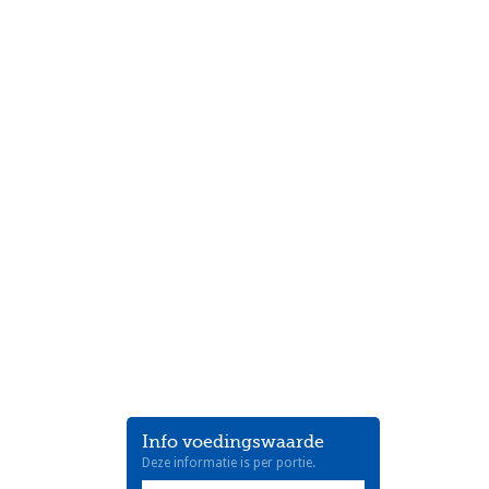
Marokkaanse Kefta Tajine met
Eieren
Info voedingswaarde
Deze informatie is per portie.