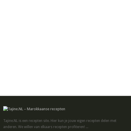
Tajine.NL is een recepten site. Hier kun je jouw eigen recepten delen met
anderen. We willen van elkaars recepten profiteren! ...