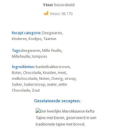
9 keer
beoordeeld
Views:
98.170
Recept categorie:
Deegwaren
,
Kinderen
,
Koekjes
,
Taarten
Tags:
deegwaren
,
Mille feuille
,
Millefeuille
,
tompoes
Ingrediënten:
banketbakkersroom
,
Boter
,
Chocolade
,
Kruiden
,
meel
,
melkchocolade
,
Noten
,
Overig
,
siroop
,
Suiker
,
Suikersiroop
,
water
,
witte
Chocolade
,
Zout
Gerelateerde recepten: