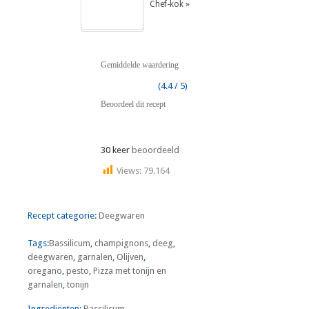
Chef-kok »
Gemiddelde waardering
(4.4 / 5)
Beoordeel dit recept
30 keer
beoordeeld
Views:
79.164
Recept categorie:
Deegwaren
Tags:
Bassilicum
,
champignons
,
deeg
,
deegwaren
,
garnalen
,
Olijven
,
oregano
,
pesto
,
Pizza met tonijn en
garnalen
,
tonijn
Ingrediënten:
Bassilicum
,