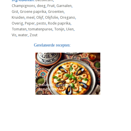
Champignons
,
deeg
,
Fruit
,
Garnalen
,
Gist
,
Groene paprika
,
Groenten
,
Kruiden
,
meel
,
Olijf
,
Olijfolie
,
Oregano
,
Overig
,
Peper
,
pesto
,
Rode paprika
,
Tomaten
,
tomatenpuree
,
Tonijn
,
Uien
,
Vis
,
water
,
Zout
Gerelateerde recepten:
Italiaanse pizza met
zeevruchten