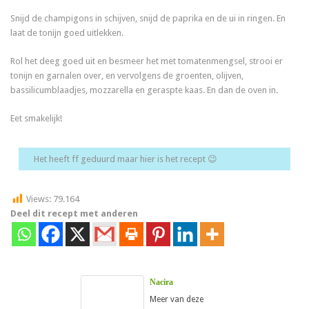
Snijd de champigons in schijven, snijd de paprika en de ui in ringen. En
laat de tonijn goed uitlekken.
Rol het deeg goed uit en besmeer het met tomatenmengsel, strooi er
tonijn en garnalen over, en vervolgens de groenten, olijven,
bassilicumblaadjes, mozzarella en geraspte kaas. En dan de oven in.
Eet smakelijk!
Het heeft ff geduurd maar hier is het recept 😉
Views:
79.164
Deel dit recept met anderen
Nacira
Meer van deze