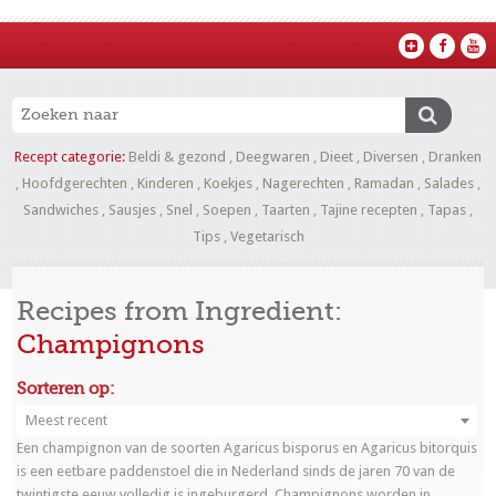
Recept categorie:
Beldi & gezond
,
Deegwaren
,
Dieet
,
Diversen
,
Dranken
,
Hoofdgerechten
,
Kinderen
,
Koekjes
,
Nagerechten
,
Ramadan
,
Salades
,
Sandwiches
,
Sausjes
,
Snel
,
Soepen
,
Taarten
,
Tajine recepten
,
Tapas
,
Tips
,
Vegetarisch
Recipes from Ingredient:
Champignons
Sorteren op:
Meest recent
Een champignon van de soorten Agaricus bisporus en Agaricus bitorquis
is een eetbare paddenstoel die in Nederland sinds de jaren 70 van de
twintigste eeuw volledig is ingeburgerd. Champignons worden in