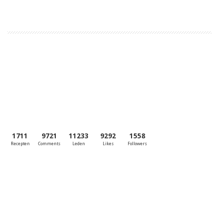
Lees meer
1
2
3
4
Volgende »
Laatste »
1711
9721
11233
9292
1558
Recepten
Comments
Leden
Likes
Followers