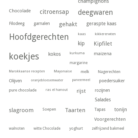
champignons
Chocolade
citroensap
deegwaren
geraspte kaas
Filodeeg
garnalen
gehakt
kaas
kikkererwten
Hoofdgerechten
kip
Kipfilet
kurkuma
maizena
koekjes
kokos
margarine
Marokkaanse recepten
Mayonaise
melk
Nagerechten
paneermeel
poedersuiker
Olijven
oranjebloesemwater
ras el hanout
pure chocolade
rijst
rozijnen
Salades
tonijn
slagroom
Soepen
Taarten
Tapas
Voorgerechten
yoghurt
walnoten
witte Chocolade
zelfrijzend bakmeel