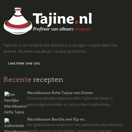
Tajine.NL is een recepten site. Hier kun je jouw eigen recepten delen met
anderen. We willen van elkaars recepten profiteren! ...
Lees meer over ons
Recente
recepten
Marokkaanse Kefta Tajine met Eieren
Deze heerlijke Marokkaanse Kefta Tajine met Eieren is
eenvoudig te bereiden en zit boordevol authentieke...
Marokkaanse Bastilla met Kip en...
Een gedetailleerd recept voor een authentieke Marokkaanse
Bastilla met Kip en Amandelen, perfect voor speciale...