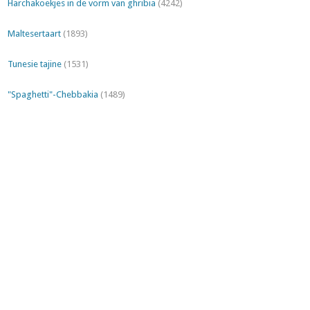
Harchakoekjes in de vorm van ghribia
(4242)
Maltesertaart
(1893)
Tunesie tajine
(1531)
"Spaghetti"-Chebbakia
(1489)