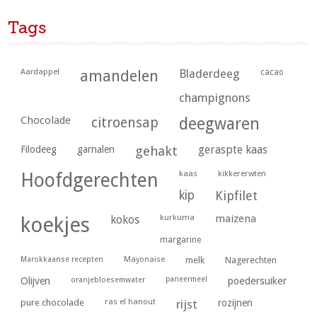
Tags
Aardappel
amandelen
Bladerdeeg
cacao
champignons
Chocolade
citroensap
deegwaren
geraspte kaas
Filodeeg
garnalen
gehakt
kaas
kikkererwten
Hoofdgerechten
kip
Kipfilet
kurkuma
maizena
koekjes
kokos
margarine
Marokkaanse recepten
Mayonaise
melk
Nagerechten
paneermeel
poedersuiker
Olijven
oranjebloesemwater
ras el hanout
pure chocolade
rijst
rozijnen