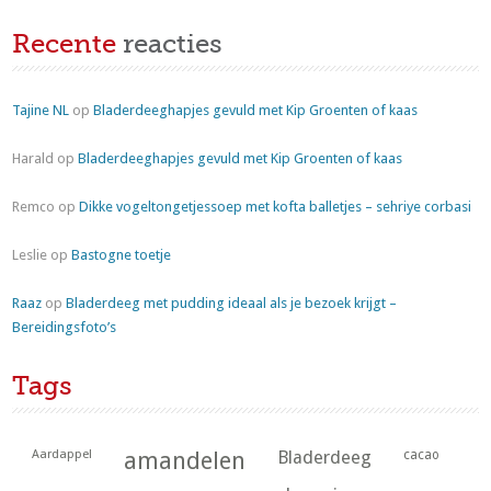
Recente
reacties
Tajine NL
op
Bladerdeeghapjes gevuld met Kip Groenten of kaas
Harald
op
Bladerdeeghapjes gevuld met Kip Groenten of kaas
Remco
op
Dikke vogeltongetjessoep met kofta balletjes – sehriye corbasi
Leslie
op
Bastogne toetje
Raaz
op
Bladerdeeg met pudding ideaal als je bezoek krijgt –
Bereidingsfoto’s
Tags
Aardappel
amandelen
Bladerdeeg
cacao