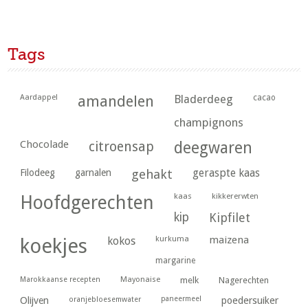
Tags
Aardappel
amandelen
Bladerdeeg
cacao
champignons
Chocolade
citroensap
deegwaren
geraspte kaas
Filodeeg
garnalen
gehakt
kaas
kikkererwten
Hoofdgerechten
kip
Kipfilet
kurkuma
maizena
koekjes
kokos
margarine
Marokkaanse recepten
Mayonaise
melk
Nagerechten
paneermeel
poedersuiker
Olijven
oranjebloesemwater