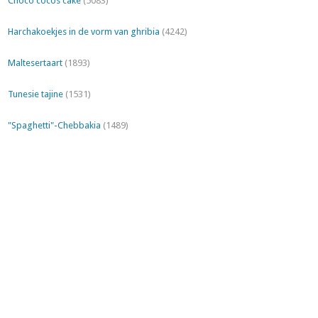
Choco cocos cake
(5083)
Harchakoekjes in de vorm van ghribia
(4242)
Maltesertaart
(1893)
Tunesie tajine
(1531)
"Spaghetti"-Chebbakia
(1489)