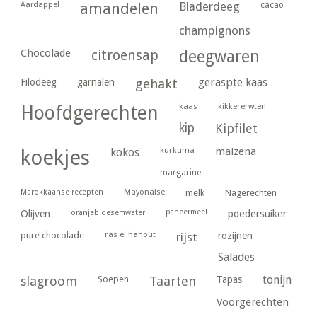
Aardappel
amandelen
Bladerdeeg
cacao
champignons
Chocolade
citroensap
deegwaren
geraspte kaas
Filodeeg
garnalen
gehakt
kaas
kikkererwten
Hoofdgerechten
kip
Kipfilet
kurkuma
maizena
koekjes
kokos
margarine
Marokkaanse recepten
Mayonaise
melk
Nagerechten
paneermeel
poedersuiker
Olijven
oranjebloesemwater
ras el hanout
pure chocolade
rijst
rozijnen
Salades
tonijn
slagroom
Soepen
Taarten
Tapas
Voorgerechten