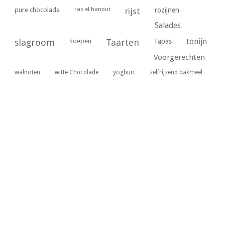
ras el hanout
pure chocolade
rijst
rozijnen
Salades
tonijn
slagroom
Soepen
Taarten
Tapas
Voorgerechten
yoghurt
walnoten
witte Chocolade
zelfrijzend bakmeel