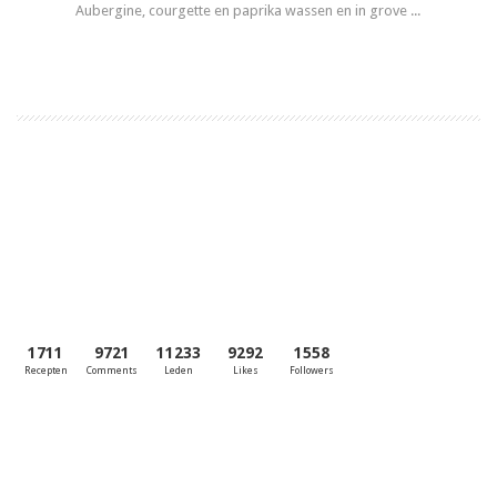
Aubergine, courgette en paprika wassen en in grove ...
Lees meer
1
2
1711
9721
11233
9292
1558
Recepten
Comments
Leden
Likes
Followers