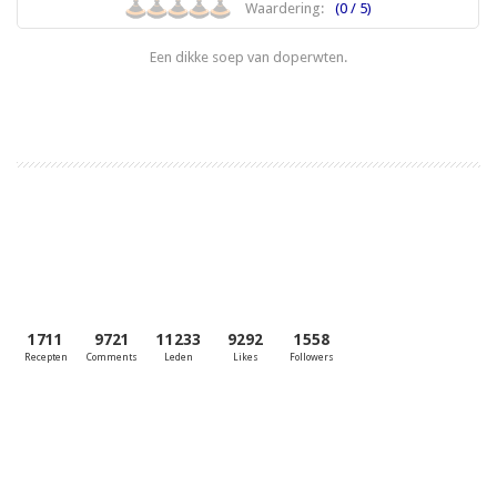
Waardering:
(0 / 5)
Een dikke soep van doperwten.
Lees meer
1711
9721
11233
9292
1558
Recepten
Comments
Leden
Likes
Followers