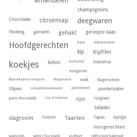
amandelen
champignons
Chocolade
citroensap
deegwaren
geraspte kaas
Filodeeg
garnalen
gehakt
kaas
kikkererwten
Hoofdgerechten
kip
Kipfilet
kurkuma
maizena
koekjes
kokos
margarine
Marokkaanse recepten
Mayonaise
melk
Nagerechten
paneermeel
poedersuiker
Olijven
oranjebloesemwater
ras el hanout
pure chocolade
rijst
rozijnen
Salades
tonijn
slagroom
Soepen
Taarten
Tapas
Voorgerechten
yoghurt
walnoten
witte Chocolade
zelfrijzend bakmeel