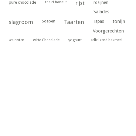
ras el hanout
pure chocolade
rijst
rozijnen
Salades
tonijn
slagroom
Soepen
Taarten
Tapas
Voorgerechten
yoghurt
walnoten
witte Chocolade
zelfrijzend bakmeel