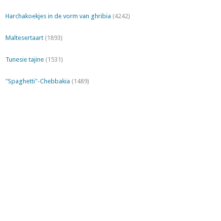
Harchakoekjes in de vorm van ghribia
(4242)
Maltesertaart
(1893)
Tunesie tajine
(1531)
"Spaghetti"-Chebbakia
(1489)