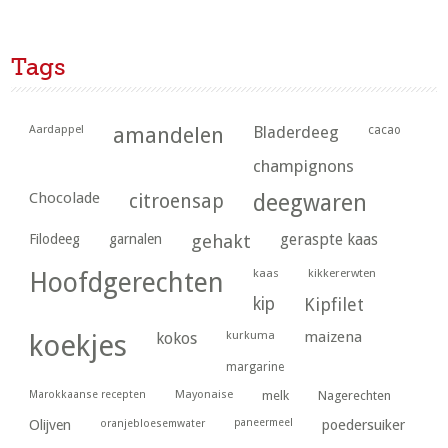
Tags
Aardappel
amandelen
Bladerdeeg
cacao
champignons
Chocolade
citroensap
deegwaren
geraspte kaas
Filodeeg
garnalen
gehakt
kaas
kikkererwten
Hoofdgerechten
kip
Kipfilet
kurkuma
maizena
koekjes
kokos
margarine
Marokkaanse recepten
Mayonaise
melk
Nagerechten
paneermeel
poedersuiker
Olijven
oranjebloesemwater