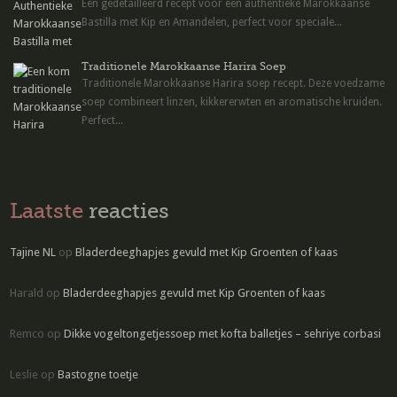
Een gedetailleerd recept voor een authentieke Marokkaanse
Bastilla met Kip en Amandelen, perfect voor speciale...
Traditionele Marokkaanse Harira Soep
Traditionele Marokkaanse Harira soep recept. Deze voedzame
soep combineert linzen, kikkererwten en aromatische kruiden.
Perfect...
Laatste
reacties
Tajine NL
op
Bladerdeeghapjes gevuld met Kip Groenten of kaas
Harald
op
Bladerdeeghapjes gevuld met Kip Groenten of kaas
Remco
op
Dikke vogeltongetjessoep met kofta balletjes – sehriye corbasi
Leslie
op
Bastogne toetje