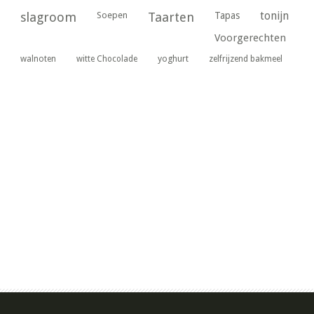
tonijn
slagroom
Soepen
Taarten
Tapas
Voorgerechten
yoghurt
walnoten
witte Chocolade
zelfrijzend bakmeel