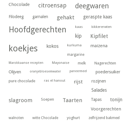
Chocolade
citroensap
deegwaren
geraspte kaas
Filodeeg
garnalen
gehakt
kaas
kikkererwten
Hoofdgerechten
kip
Kipfilet
kurkuma
maizena
koekjes
kokos
margarine
Marokkaanse recepten
Mayonaise
melk
Nagerechten
paneermeel
poedersuiker
Olijven
oranjebloesemwater
ras el hanout
pure chocolade
rijst
rozijnen
Salades
tonijn
slagroom
Soepen
Taarten
Tapas
Voorgerechten
yoghurt
walnoten
witte Chocolade
zelfrijzend bakmeel