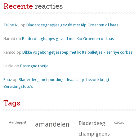
Recente
reacties
Tajine NL
op
Bladerdeeghapjes gevuld met Kip Groenten of kaas
Harald
op
Bladerdeeghapjes gevuld met Kip Groenten of kaas
Remco
op
Dikke vogeltongetjessoep met kofta balletjes – sehriye corbasi
Leslie
op
Bastogne toetje
Raaz
op
Bladerdeeg met pudding ideaal als je bezoek krijgt –
Bereidingsfoto’s
Tags
Aardappel
amandelen
Bladerdeeg
cacao
champignons