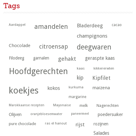
Tags
Aardappel
amandelen
Bladerdeeg
cacao
champignons
Chocolade
citroensap
deegwaren
geraspte kaas
Filodeeg
garnalen
gehakt
kaas
kikkererwten
Hoofdgerechten
kip
Kipfilet
kurkuma
maizena
koekjes
kokos
margarine
Marokkaanse recepten
Mayonaise
melk
Nagerechten
paneermeel
poedersuiker
Olijven
oranjebloesemwater
ras el hanout
pure chocolade
rijst
rozijnen
Salades