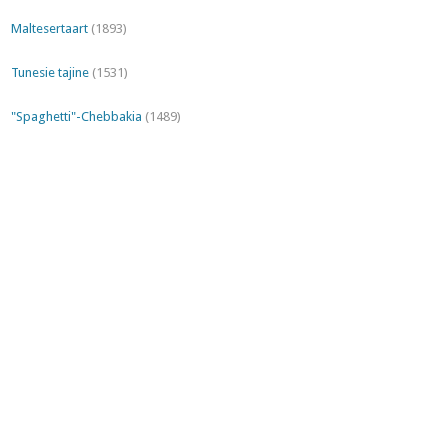
Maltesertaart
(1893)
Tunesie tajine
(1531)
"Spaghetti"-Chebbakia
(1489)