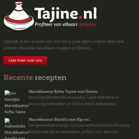
Tajine.NL is een recepten site. Hier kun je jouw eigen recepten delen met
anderen. We willen van elkaars recepten profiteren! ...
Lees meer over ons
Recente
recepten
Marokkaanse Kefta Tajine met Eieren
Deze heerlijke Marokkaanse Kefta Tajine met Eieren is
eenvoudig te bereiden en zit boordevol authentieke...
Marokkaanse Bastilla met Kip en...
Een gedetailleerd recept voor een authentieke Marokkaanse
Bastilla met Kip en Amandelen, perfect voor speciale...