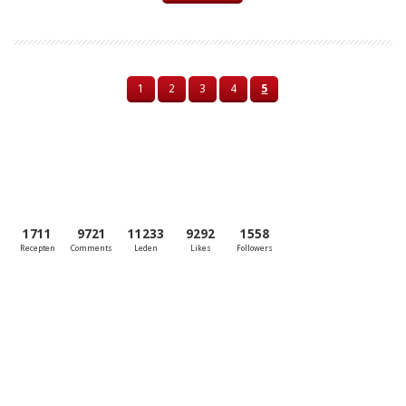
1
2
3
4
5
1711
9721
11233
9292
1558
Recepten
Comments
Leden
Likes
Followers