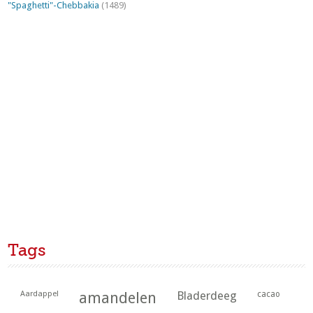
"Spaghetti"-Chebbakia
(1489)
Tags
Aardappel
amandelen
Bladerdeeg
cacao