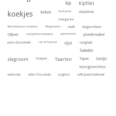
kip
Kipfilet
kurkuma
maizena
koekjes
kokos
margarine
Marokkaanse recepten
Mayonaise
melk
Nagerechten
paneermeel
poedersuiker
Olijven
oranjebloesemwater
ras el hanout
pure chocolade
rijst
rozijnen
Salades
tonijn
slagroom
Soepen
Taarten
Tapas
Voorgerechten
yoghurt
walnoten
witte Chocolade
zelfrijzend bakmeel