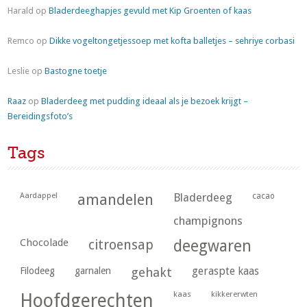
Harald
op
Bladerdeeghapjes gevuld met Kip Groenten of kaas
Remco
op
Dikke vogeltongetjessoep met kofta balletjes – sehriye corbasi
Leslie
op
Bastogne toetje
Raaz
op
Bladerdeeg met pudding ideaal als je bezoek krijgt –
Bereidingsfoto’s
Tags
Aardappel
amandelen
Bladerdeeg
cacao
champignons
Chocolade
citroensap
deegwaren
geraspte kaas
Filodeeg
garnalen
gehakt
kaas
kikkererwten
Hoofdgerechten