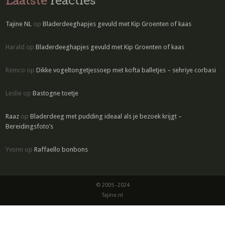
Laatste
reacties
Tajine NL
op
Bladerdeeghapjes gevuld met Kip Groenten of kaas
Harald
op
Bladerdeeghapjes gevuld met Kip Groenten of kaas
Remco
op
Dikke vogeltongetjessoep met kofta balletjes – sehriye corbasi
Leslie
op
Bastogne toetje
Raaz
op
Bladerdeeg met pudding ideaal als je bezoek krijgt –
Bereidingsfoto’s
Yvonn
op
Raffaello bonbons
© 2005 -2024
Tajine.nl