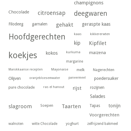
champignons
Chocolade
citroensap
deegwaren
geraspte kaas
Filodeeg
garnalen
gehakt
kaas
kikkererwten
Hoofdgerechten
kip
Kipfilet
kurkuma
maizena
koekjes
kokos
margarine
Marokkaanse recepten
Mayonaise
melk
Nagerechten
paneermeel
poedersuiker
Olijven
oranjebloesemwater
ras el hanout
pure chocolade
rijst
rozijnen
Salades
tonijn
slagroom
Soepen
Taarten
Tapas
Voorgerechten
yoghurt
walnoten
witte Chocolade
zelfrijzend bakmeel