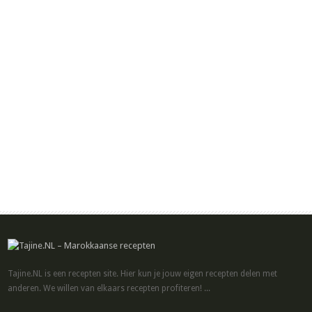
Tajine.NL is een recepten site. Hier kun je jouw eigen recepten delen met
anderen. We willen van elkaars recepten profiteren! ...