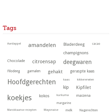
Tags
Aardappel
amandelen
Bladerdeeg
cacao
champignons
Chocolade
citroensap
deegwaren
geraspte kaas
Filodeeg
garnalen
gehakt
kaas
kikkererwten
Hoofdgerechten
kip
Kipfilet
kurkuma
maizena
koekjes
kokos
margarine
Marokkaanse recepten
Mayonaise
melk
Nagerechten