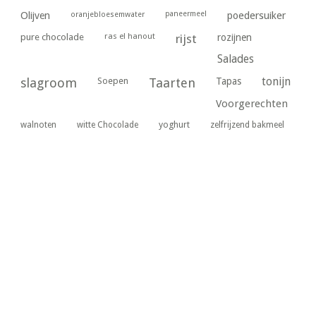
paneermeel
poedersuiker
Olijven
oranjebloesemwater
ras el hanout
pure chocolade
rijst
rozijnen
Salades
tonijn
slagroom
Soepen
Taarten
Tapas
Voorgerechten
yoghurt
walnoten
witte Chocolade
zelfrijzend bakmeel