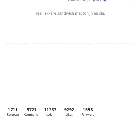
Heel lekkere sandwich met tonijn en sla.
Lees meer
1
2
1711
9721
11233
9292
1558
Recepten
Comments
Leden
Likes
Followers