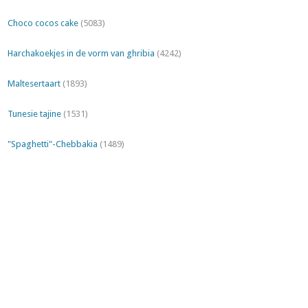
Choco cocos cake
(5083)
Harchakoekjes in de vorm van ghribia
(4242)
Maltesertaart
(1893)
Tunesie tajine
(1531)
"Spaghetti"-Chebbakia
(1489)