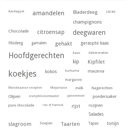
Aardappel
amandelen
Bladerdeeg
cacao
champignons
Chocolade
citroensap
deegwaren
geraspte kaas
Filodeeg
garnalen
gehakt
kaas
kikkererwten
Hoofdgerechten
kip
Kipfilet
kurkuma
maizena
koekjes
kokos
margarine
Marokkaanse recepten
Mayonaise
melk
Nagerechten
paneermeel
poedersuiker
Olijven
oranjebloesemwater
ras el hanout
pure chocolade
rijst
rozijnen
Salades
tonijn
slagroom
Soepen
Taarten
Tapas