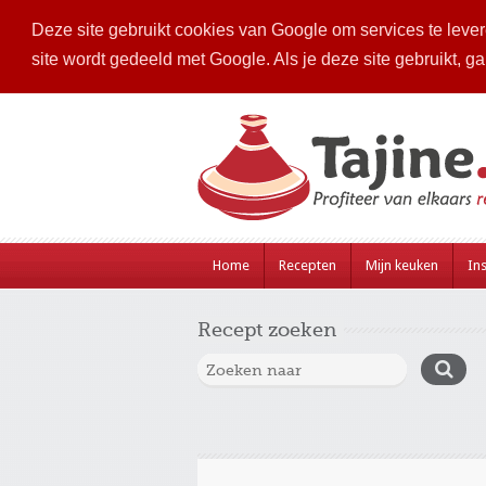
Deze site gebruikt cookies van Google om services te levere
site wordt gedeeld met Google. Als je deze site gebruikt, g
Home
Recepten
Mijn keuken
Ins
Recept zoeken