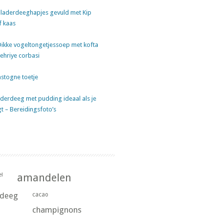
laderdeeghapjes gevuld met Kip
f kaas
Dikke vogeltongetjessoep met kofta
sehriye corbasi
stogne toetje
derdeeg met pudding ideaal als je
gt – Bereidingsfoto’s
l
amandelen
rdeeg
cacao
champignons