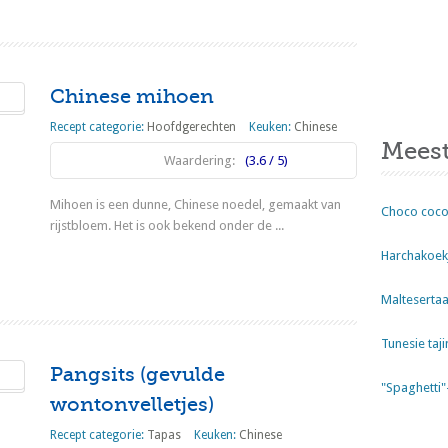
Chinese mihoen
Recept categorie:
Hoofdgerechten
Keuken:
Chinese
Meest
Waardering:
(3.6 / 5)
Mihoen is een dunne, Chinese noedel, gemaakt van
Choco coco
rijstbloem. Het is ook bekend onder de ...
Harchakoekj
Lees meer
Maltesertaa
Tunesie taji
Pangsits (gevulde
"Spaghetti
wontonvelletjes)
Recept categorie:
Tapas
Keuken:
Chinese