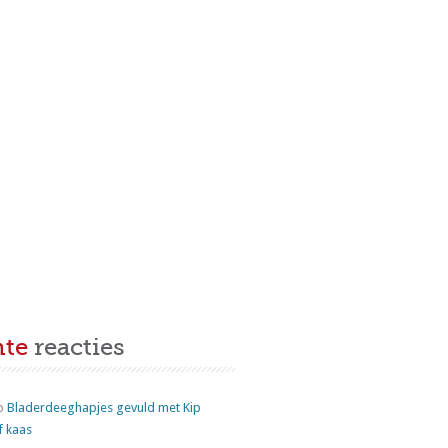
nte
reacties
p
Bladerdeeghapjes gevuld met Kip
f kaas