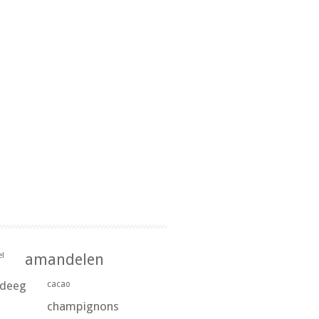
l
amandelen
rdeeg
cacao
champignons