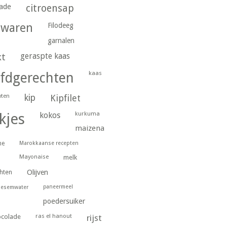
ade
citroensap
gwaren
Filodeeg
garnalen
geraspte kaas
kt
kaas
fdgerechten
wten
kip
Kipfilet
kurkuma
kjes
kokos
maizena
ne
Marokkaanse recepten
Mayonaise
melk
hten
Olijven
paneermeel
oesemwater
poedersuiker
ras el hanout
ocolade
rijst