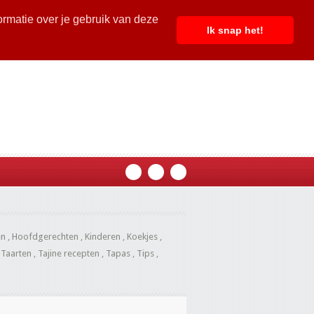
ormatie over je gebruik van deze
Ik snap het!
en
,
Hoofdgerechten
,
Kinderen
,
Koekjes
,
,
Taarten
,
Tajine recepten
,
Tapas
,
Tips
,