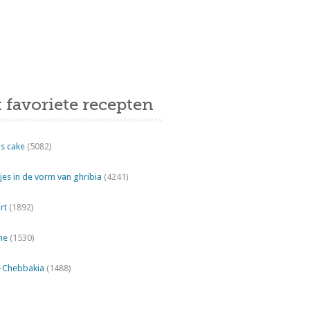
 favoriete recepten
s cake
(5082)
es in de vorm van ghribia
(4241)
rt
(1892)
ne
(1530)
"-Chebbakia
(1488)