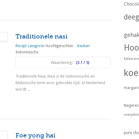
Lees meer
Chocol
dee
geha
Traditionele nasi
Hoo
Recept categorie:
Hoofdgerechten
Keuken:
Indonesische
kikkerer
Waardering:
(3.1 / 5)
koe
Traditionele Nasi, Nasi is de Indonesische en
Maleisische term voor gekookte rijst. In Nederland
margari
wordt ...
Lees meer
Nagerec
oranjebl
pure ch
Foe yong hai