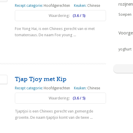
rozijnen
Recept categorie:
Hoofdgerechten
Keuken:
Chinese
Soepen
Waardering:
(3.6 / 5)
Foe Yong Hai, is een Chinees gerecht van ei met
Voorge
tomatensaus. De naam Foe young ...
Lees meer
yoghurt
Tjap Tjoy met Kip
Recept categorie:
Hoofdgerechten
Keuken:
Chinese
Waardering:
(3.6 / 5)
Tjaptjoi is een Chinees gerecht van gemengde
groente. De naam tjaptjoi komt van de twee ...
Lees meer