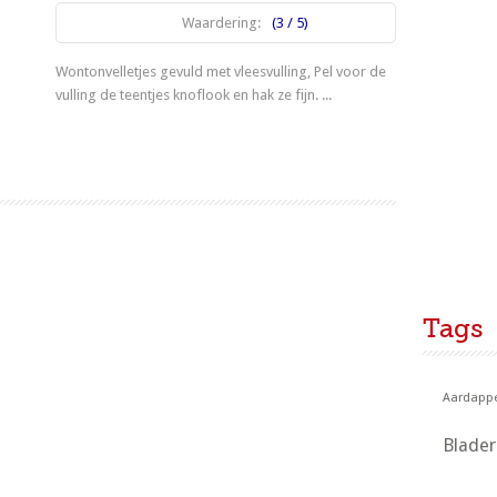
Waardering:
(3 / 5)
Wontonvelletjes gevuld met vleesvulling, Pel voor de
vulling de teentjes knoflook en hak ze fijn. ...
Lees meer
1
2
Tags
Aardappe
Blade