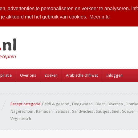
n, advertenties te personaliseren en verkeer te analyseren. Inf
a je akkoord met het gebruik van cookies.
Meer info
piratie
Over ons
Zoeken
Arabische chhiwat
Inloggen
Recept categorie:
Beldi & gezond
,
Deegwaren
,
Dieet
,
Diversen
,
Drank
Nagerechten
,
Ramadan
,
Salades
,
Sandwiches
,
Sausjes
,
Snel
,
Soepen
Vegetarisch