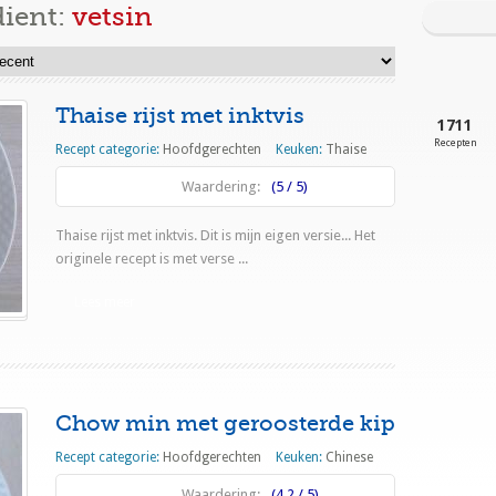
dient:
vetsin
Thaise rijst met inktvis
1711
Recepten
Recept categorie:
Hoofdgerechten
Keuken:
Thaise
Waardering:
(5 / 5)
Thaise rijst met inktvis. Dit is mijn eigen versie... Het
originele recept is met verse ...
Lees meer
Chow min met geroosterde kip
Recept categorie:
Hoofdgerechten
Keuken:
Chinese
Waardering:
(4.2 / 5)