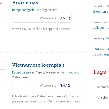
Bruine nasi
Harald
op
B
Recept categorie:
Hoofdgerechten
Groenten o
Waardering:
(1.5 / 5)
Remco
op
balletjes – 
Views: 41.220 Deel dit recept met anderen
Leslie
op
Ba
Lees meer
Raaz
op
Bla
bezoek krij
Vietnamese loempia’s
Tags
Recept categorie:
Tapas
,
Voorgerechten
Keuken:
Vietnamese
Waardering:
(3.4 / 5)
Aardappe
Echte traditionele Vietnamese loempia's, Snij de
Blade
garnalen in kleine stukjes. Zet de vermicelli in een ...