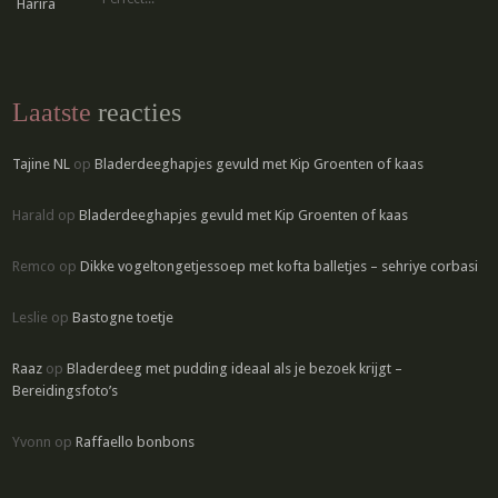
Laatste
reacties
Tajine NL
op
Bladerdeeghapjes gevuld met Kip Groenten of kaas
Harald
op
Bladerdeeghapjes gevuld met Kip Groenten of kaas
Remco
op
Dikke vogeltongetjessoep met kofta balletjes – sehriye corbasi
Leslie
op
Bastogne toetje
Raaz
op
Bladerdeeg met pudding ideaal als je bezoek krijgt –
Bereidingsfoto’s
Yvonn
op
Raffaello bonbons