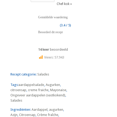
Chef-kok »
Gemiddelde waardering
(3.4 / 5)
Beoordeel dit recept
14 keer
beoordeeld
Views:
57.943
Recept categorie:
Salades
Tags:
aardappelsalade
,
Augurken
,
citroensap
,
creme fraiche
,
Mayonaise
,
Ongeveer aardappelen (vastkokend)
,
Salades
Ingrediënten:
Aardappel
,
augurken
,
Azijn
,
Citroensap
,
Crème fraîche
,