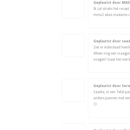
Geplaatst door MA
Ik zal straks het recept
mmu2 alias madame c
Geplaatst door saa
Ziet er inderdaad heer
Alleen nog een vraagje?
voegen? Gaat het niet 
Geplaatst door Ser
Saadia, in een Tefal pa
andere pannen met een
🙂