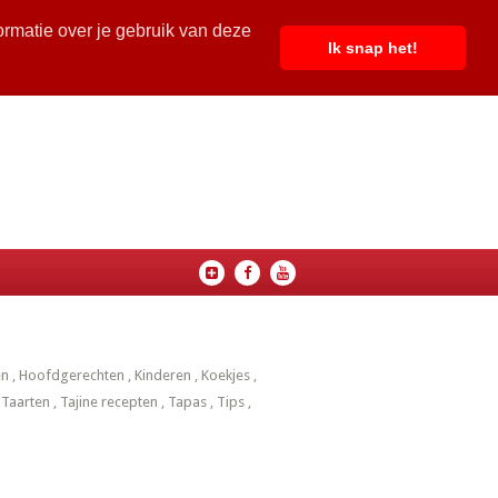
ormatie over je gebruik van deze
Ik snap het!
en
,
Hoofdgerechten
,
Kinderen
,
Koekjes
,
,
Taarten
,
Tajine recepten
,
Tapas
,
Tips
,