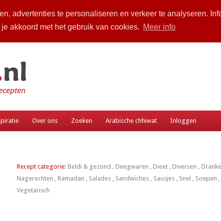
n, advertenties te personaliseren en verkeer te analyseren. Inf
a je akkoord met het gebruik van cookies.
Meer info
piratie
Over ons
Zoeken
Arabische chhiwat
Inloggen
Recept categorie:
Beldi & gezond
,
Deegwaren
,
Dieet
,
Diversen
,
Drank
Nagerechten
,
Ramadan
,
Salades
,
Sandwiches
,
Sausjes
,
Snel
,
Soepen
Vegetarisch