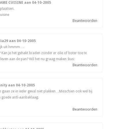
DAME CUISINE aan
04-10-2005
 plaatsen.
uisine
Beantwoorden
dia29 aan
04-10-2005
lijk uit hmmm….
 Kan je het gehakt braden zonder er olie of boter toe te
kleven aan de pan? Wil het nu graag maken :kus:
Beantwoorden
enity aan
04-10-2005
n gaan ze in ieder geval niet plakken…Misschien ook wel bij
 goede anti-aanbaklaag.
Beantwoorden