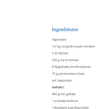
Ingrediënten
Tapenade:
1/2 kg zongedroogde tomaten
5 dl olijfolie
250 g verse tomaat
8 fijngehakte knoflooktenen
75 g parmezaanse kaas
evt. kappertjes
Gehakt:
400 gram gehakt
1 ui beetje kesbour
1 theelepel paprikapoeder