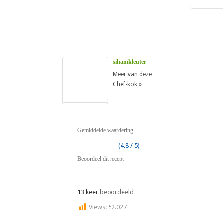
sihamkleuter
Meer van deze
Chef-kok »
Gemiddelde waardering
(4.8 / 5)
Beoordeel dit recept
13 keer
beoordeeld
Views:
52.027