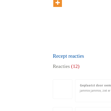
Recept reacties
Reacties
(12)
Geplaatst door oem
jammie jammie, ziet er h