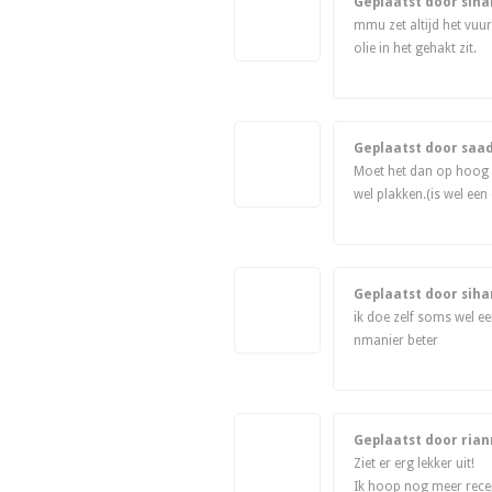
Geplaatst door sih
mmu zet altijd het vuur
olie in het gehakt zit.
Geplaatst door saa
Moet het dan op hoog o
wel plakken.(is wel een 
Geplaatst door sih
ik doe zelf soms wel ee
nmanier beter
Geplaatst door ria
Ziet er erg lekker uit!
Ik hoop nog meer recep