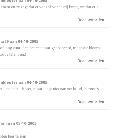
amkleuter aan
04-10-2005
 zacht en ze zegt dat er vanzelf vocht vrij komt, omdat er al
Beantwoorden
dia29 aan
04-10-2005
f laag vuur, heb net een paar geprobeerd, maar die bleven
oude tefal pan:)
Beantwoorden
amkleuter aan
04-10-2005
n klein beetje boter, maar las je niet van vet houd, is mmu’s
Beantwoorden
nnah aan
05-10-2005
ten hier te zien