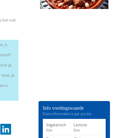
Eieren
s het ook
n, is
orrel”.
voor je
r mee. Je
en is
Info voedingswaarde
Deze informatie is per portie.
Vegetarisch
Lactose
Nee
Nee