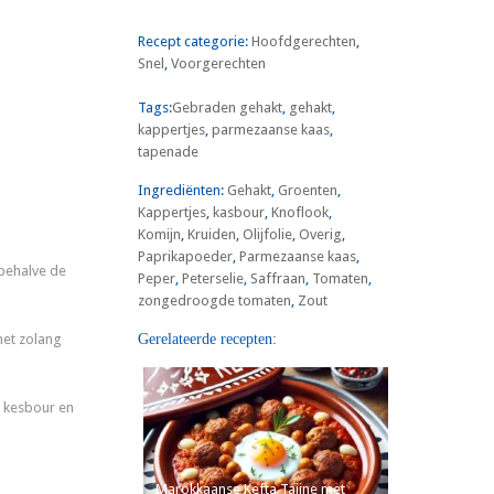
Recept categorie:
Hoofdgerechten
,
Snel
,
Voorgerechten
Tags:
Gebraden gehakt
,
gehakt
,
kappertjes
,
parmezaanse kaas
,
tapenade
Ingrediënten:
Gehakt
,
Groenten
,
Kappertjes
,
kasbour
,
Knoflook
,
Komijn
,
Kruiden
,
Olijfolie
,
Overig
,
Paprikapoeder
,
Parmezaanse kaas
,
behalve de
Peper
,
Peterselie
,
Saffraan
,
Tomaten
,
zongedroogde tomaten
,
Zout
 net zolang
Gerelateerde recepten:
. kesbour en
Marokkaanse Kefta Tajine met