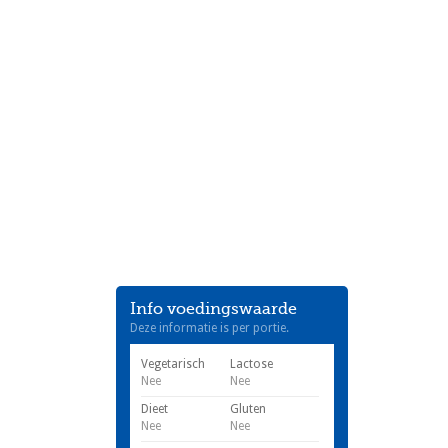
Info voedingswaarde
Deze informatie is per portie.
Vegetarisch
Lactose
Nee
Nee
Dieet
Gluten
Nee
Nee