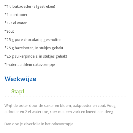
*1 tl bakpoeder (afgestreken)
*1 eierdooier
*1-2 el water
*zout
*25 g pure chocolade, gesmolten
*25 g hazelnoten, in stukjes gehakt
*25 g suikerpinda's, in stukjes gehakt
*materiaal: klein cakevormpje
Werkwijze
Stap1
Wrijf de boter door de suiker en bloem, bakpoeder en zout. Voeg
eidooier en 2 el water toe, roer met een vork en kneed een deeg.
Dan doe je zilverfolie in het cakevormpje.