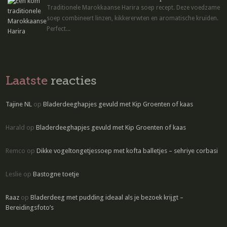
Traditionele Marokkaanse Harira soep recept. Deze voedzame
soep combineert linzen, kikkererwten en aromatische kruiden.
Perfect...
Laatste
reacties
Tajine NL
op
Bladerdeeghapjes gevuld met Kip Groenten of kaas
Harald
op
Bladerdeeghapjes gevuld met Kip Groenten of kaas
Remco
op
Dikke vogeltongetjessoep met kofta balletjes – sehriye corbasi
Leslie
op
Bastogne toetje
Raaz
op
Bladerdeeg met pudding ideaal als je bezoek krijgt –
Bereidingsfoto’s