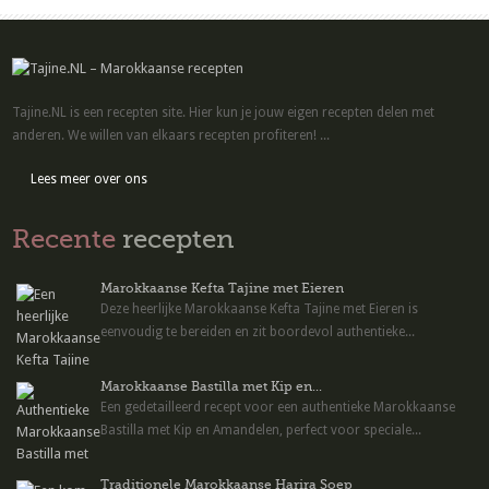
Tajine.NL is een recepten site. Hier kun je jouw eigen recepten delen met
anderen. We willen van elkaars recepten profiteren! ...
Lees meer over ons
Recente
recepten
Marokkaanse Kefta Tajine met Eieren
Deze heerlijke Marokkaanse Kefta Tajine met Eieren is
eenvoudig te bereiden en zit boordevol authentieke...
Marokkaanse Bastilla met Kip en...
Een gedetailleerd recept voor een authentieke Marokkaanse
Bastilla met Kip en Amandelen, perfect voor speciale...
Traditionele Marokkaanse Harira Soep