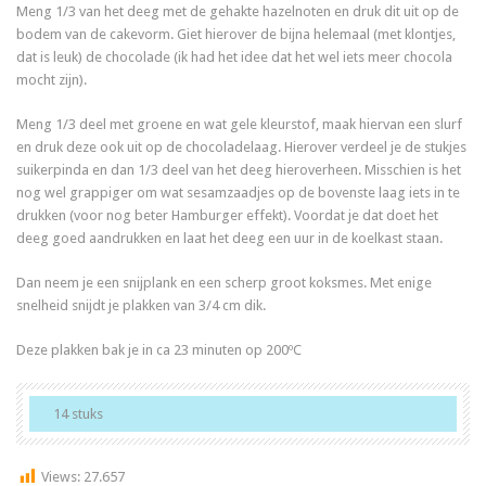
Meng 1/3 van het deeg met de gehakte hazelnoten en druk dit uit op de
bodem van de cakevorm. Giet hierover de bijna helemaal (met klontjes,
dat is leuk) de chocolade (ik had het idee dat het wel iets meer chocola
mocht zijn).
Meng 1/3 deel met groene en wat gele kleurstof, maak hiervan een slurf
en druk deze ook uit op de chocoladelaag. Hierover verdeel je de stukjes
suikerpinda en dan 1/3 deel van het deeg hieroverheen. Misschien is het
nog wel grappiger om wat sesamzaadjes op de bovenste laag iets in te
drukken (voor nog beter Hamburger effekt). Voordat je dat doet het
deeg goed aandrukken en laat het deeg een uur in de koelkast staan.
Dan neem je een snijplank en een scherp groot koksmes. Met enige
snelheid snijdt je plakken van 3/4 cm dik.
Deze plakken bak je in ca 23 minuten op 200ºC
14 stuks
Views:
27.657