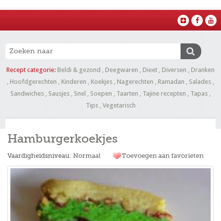
Recept categorie:
Beldi & gezond
,
Deegwaren
,
Dieet
,
Diversen
,
Dranken
,
Hoofdgerechten
,
Kinderen
,
Koekjes
,
Nagerechten
,
Ramadan
,
Salades
,
Sandwiches
,
Sausjes
,
Snel
,
Soepen
,
Taarten
,
Tajine recepten
,
Tapas
,
Tips
,
Vegetarisch
Hamburgerkoekjes
Vaardigheidsniveau:
Normaal
Toevoegen aan favorieten