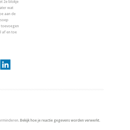
et 2e blokje
ater wat
toe aan de
 soep
er toevoegen
l af en toe
verminderen.
Bekijk hoe je reactie gegevens worden verwerkt
.