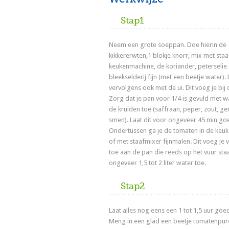
Stap1
Neem een grote soeppan. Doe hierin de
kikkererwten,1 blokje knorr, mix met sta
keukenmachine, de koriander, peterselie
bleekselderij fijn (met een beetje water).
vervolgens ook met de ui. Dit voeg je bij
Zorg dat je pan voor 1/4 is gevuld met w
de kruiden toe (saffraan, peper, zout, g
smen). Laat dit voor ongeveer 45 min go
Ondertussen ga je de tomaten in de keu
of met staafmixer fijnmalen. Dit voeg je 
toe aan de pan die reeds op het vuur sta
ongeveer 1,5 tot 2 liter water toe.
Stap2
Laat alles nog eens een 1 tot 1,5 uur go
Meng in een glad een beetje tomatenpur