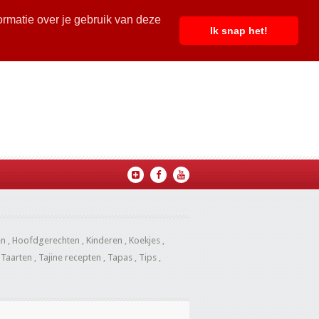
ormatie over je gebruik van deze
Ik snap het!
en
,
Hoofdgerechten
,
Kinderen
,
Koekjes
,
,
Taarten
,
Tajine recepten
,
Tapas
,
Tips
,