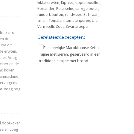
kikkererwten
,
Kipfilet
,
kippenbouillon
,
Koriander
,
Peterselie
,
ranzige boter
,
runderbouillon
,
rundvlees
,
Saffraan
,
smen
,
Tomaten
,
tomatenpuree
,
Uien
,
Vermicelli
,
Zout
,
Zwarte peper
afmixer of
Gerelateerde recepten:
 en de
 Doe dit
 de erwten.
ater. Voeg
ember en de
ed koken.
kenmachine
Marokkaanse Kefta Tajine met
Eieren
vervolgens
at. Voeg nog
ed doorkoken.
ee en voeg