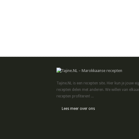
Tajine.NL is een recepten site. Hier kun je jouw ei
recepten delen met anderen. We willen van elkaa
recepten profiteren! ...
Lees meer over ons