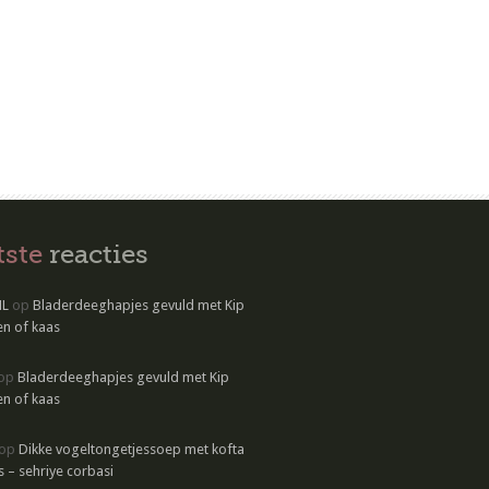
tste
reacties
NL
op
Bladerdeeghapjes gevuld met Kip
n of kaas
op
Bladerdeeghapjes gevuld met Kip
n of kaas
op
Dikke vogeltongetjessoep met kofta
s – sehriye corbasi