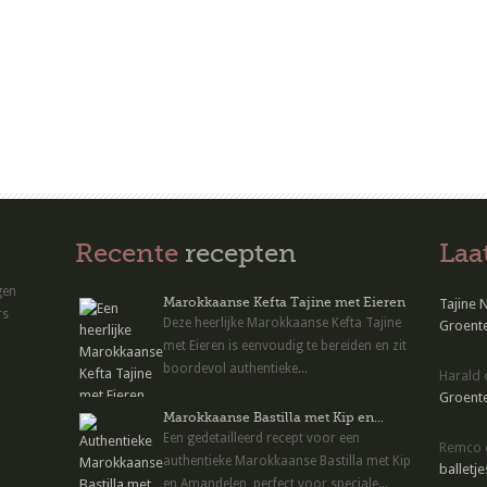
Recente
recepten
Laa
gen
Marokkaanse Kefta Tajine met Eieren
Tajine 
rs
Deze heerlijke Marokkaanse Kefta Tajine
Groente
met Eieren is eenvoudig te bereiden en zit
boordevol authentieke...
Harald
Groente
Marokkaanse Bastilla met Kip en...
Een gedetailleerd recept voor een
Remco
authentieke Marokkaanse Bastilla met Kip
balletje
en Amandelen, perfect voor speciale...