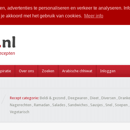
n, advertenties te personaliseren en verkeer te analyseren. Inf
a je akkoord met het gebruik van cookies.
Meer info
piratie
Over ons
Zoeken
Arabische chhiwat
Inloggen
Recept categorie:
Beldi & gezond
,
Deegwaren
,
Dieet
,
Diversen
,
Drank
Nagerechten
,
Ramadan
,
Salades
,
Sandwiches
,
Sausjes
,
Snel
,
Soepen
Vegetarisch