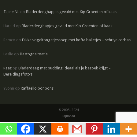
Tajine NL
op
Bladerdeeghapjes gevuld met Kip Groenten of kaas
Harald
op
Bladerdeeghapjes gevuld met Kip Groenten of kaas
Remco
op
Dikke vogeltongetjessoep met kofta balletjes – sehriye corbasi
Leslie
op
Bastogne toetje
Raaz
op
Bladerdeeg met pudding ideaal als je bezoek krijgt –
Bereidingsfoto’s
Yvonn
op
Raffaello bonbons
© 2005 -2024
Tajine.nl