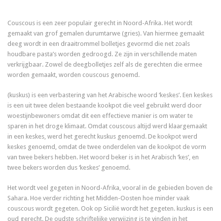
Couscous is een zeer populair gerecht in Noord-Afrika. Het wordt
gemaakt van grof gemalen durumtarwe (gries). Van hiermee gemaakt
deeg wordt in een draaitrommel bolletjes gevormd die net zoals
houdbare pasta’s worden gedroogd. Ze zijn in verschillende maten
verkrijgbaar. Zowel de deegbolletjes zelf als de gerechten die ermee
worden gemaakt, worden couscous genoemd.
(kuskus) is een verbastering van het Arabische woord ‘keskes’. Een keskes
is een uit twee delen bestaande kookpot die veel gebruikt werd door
woestijnbewoners omdat dit een effectieve manier is om water te
sparen in het droge klimaat. Omdat couscous altijd werd klaargemaakt
in een keskes, werd het gerecht kuskus genoemd. De kookpot werd
keskes genoemd, omdat de twee onderdelen van de kookpot de vorm
van twee bekers hebben. Het woord beker is in het Arabisch ‘kes’, en
twee bekers worden dus ‘keskes’ genoemd.
Het wordt veel gegeten in Noord-Afrika, vooral in de gebieden boven de
Sahara. Hoe verder richting het Midden-Oosten hoe minder vaak
couscous wordt gegeten. Ook op Sicilië wordt het gegeten. kuskus is een
oud gerecht. De oudste schriftelijke verwijzing is te vinden in het