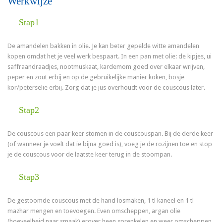
Werkwijze
Stap1
De amandelen bakken in olie. Je kan beter gepelde witte amandelen
kopen omdat het je veel werk bespaart. In een pan met olie: de kipjes, ui
saffraandraadjes, nootmuskaat, kardemom goed over elkaar wrijven,
peper en zout erbij en op de gebruikelijke manier koken, bosje
kor/peterselie erbij. Zorg dat je jus overhoudt voor de couscous later.
Stap2
De couscous een paar keer stomen in de couscouspan. Bij de derde keer
(of wanneer je voelt dat ie bijna goed is), voeg je de rozijnen toe en stop
je de couscous voor de laatste keer terug in de stoompan.
Stap3
De gestoomde couscous met de hand losmaken, 1 tl kaneel en 1 tl
mazhar mengen en toevoegen. Even omscheppen, argan olie
(hoeveelheid naar smaak) erover heen sprenkelen en weer omscheppen.