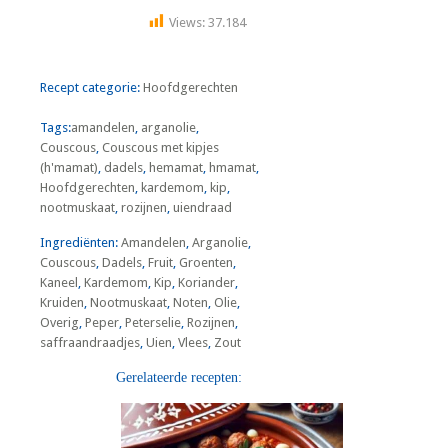
Views:
37.184
Recept categorie:
Hoofdgerechten
Tags:
amandelen
,
arganolie
,
Couscous
,
Couscous met kipjes
(h'mamat)
,
dadels
,
hemamat
,
hmamat
,
Hoofdgerechten
,
kardemom
,
kip
,
nootmuskaat
,
rozijnen
,
uiendraad
Ingrediënten:
Amandelen
,
Arganolie
,
Couscous
,
Dadels
,
Fruit
,
Groenten
,
Kaneel
,
Kardemom
,
Kip
,
Koriander
,
Kruiden
,
Nootmuskaat
,
Noten
,
Olie
,
Overig
,
Peper
,
Peterselie
,
Rozijnen
,
saffraandraadjes
,
Uien
,
Vlees
,
Zout
Gerelateerde recepten: