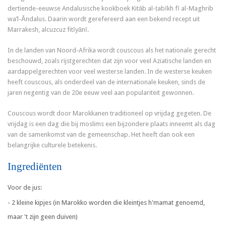
dertiende-eeuwse Andalusische kookboek Kitāb al-ṭabīkh fī al-Maghrib
wa’l-Āndalus. Daarin wordt gerefereerd aan een bekend recept uit
Marrakesh, alcuzcuz fitīyānī.
In de landen van Noord-Afrika wordt couscous als het nationale gerecht
beschouwd, zoals rijstgerechten dat zijn voor veel Aziatische landen en
aardappelgerechten voor veel westerse landen. In de westerse keuken
heeft couscous, als onderdeel van de internationale keuken, sinds de
jaren negentig van de 20e eeuw veel aan populariteit gewonnen.
Couscous wordt door Marokkanen traditioneel op vrijdag gegeten. De
vrijdag is een dag die bij moslims een bijzondere plaats inneemt als dag
van de samenkomst van de gemeenschap. Het heeft dan ook een
belangrijke culturele betekenis.
Ingrediënten
Voor de jus:
- 2 kleine kipjes (in Marokko worden die kleintjes h'mamat genoemd,
maar 't zijn geen duiven)