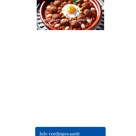
Marokkaanse Kefta Tajine met
Eieren
Info voedingswaarde