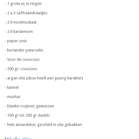
- 1 grote ui; in ringen
- 2 a 3 saffraandraadjes
- 2 tl nootmuskaat
- 2 tl kardemom
- peper zout
- koriander peterselie
- Voor de couscous:
- 500 gr. couscous
- argan olie (deze heeft een geurig karakter)
- kaneel
- mazhar
- blanke rozijnen; gewassen
- 100 gr tot 200 gr dadels
- hele amandelen; geschild in olie gebakken