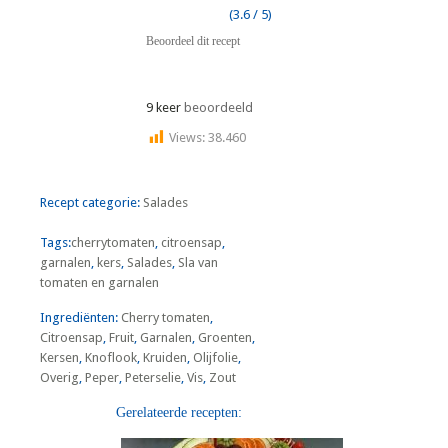
(3.6 / 5)
Beoordeel dit recept
9 keer
beoordeeld
Views:
38.460
Recept categorie:
Salades
Tags:
cherrytomaten
,
citroensap
,
garnalen
,
kers
,
Salades
,
Sla van
tomaten en garnalen
Ingrediënten:
Cherry tomaten
,
Citroensap
,
Fruit
,
Garnalen
,
Groenten
,
Kersen
,
Knoflook
,
Kruiden
,
Olijfolie
,
Overig
,
Peper
,
Peterselie
,
Vis
,
Zout
Gerelateerde recepten: