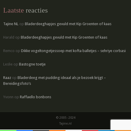
Laatste
reacties
Tajine NL
op
Bladerdeeghapjes gevuld met Kip Groenten of kaas
Harald
op
Bladerdeeghapjes gevuld met Kip Groenten of kaas
Remco
op
Dikke vogeltongetjessoep met kofta balletjes – sehriye corbasi
Leslie
op
Bastogne toetje
Raaz
op
Bladerdeeg met pudding ideaal als je bezoek krijgt –
Bereidingsfoto’s
Yvonn
op
Raffaello bonbons
© 2005 -2024
Tajine.nl