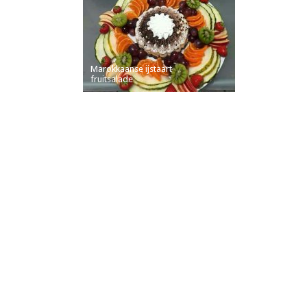
Marokkaanse ijstaart
fruitsalade