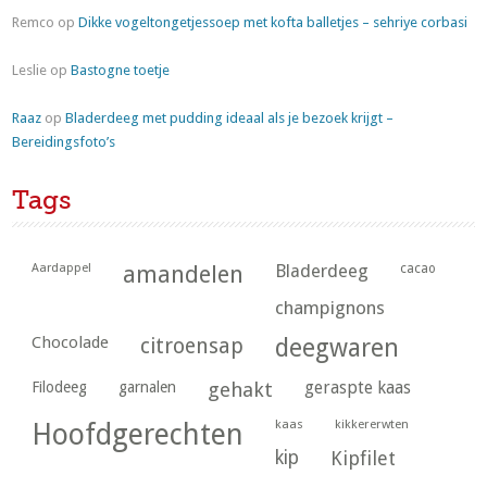
Remco
op
Dikke vogeltongetjessoep met kofta balletjes – sehriye corbasi
Leslie
op
Bastogne toetje
Raaz
op
Bladerdeeg met pudding ideaal als je bezoek krijgt –
Bereidingsfoto’s
Tags
Aardappel
amandelen
Bladerdeeg
cacao
champignons
Chocolade
citroensap
deegwaren
geraspte kaas
Filodeeg
garnalen
gehakt
kaas
kikkererwten
Hoofdgerechten
kip
Kipfilet