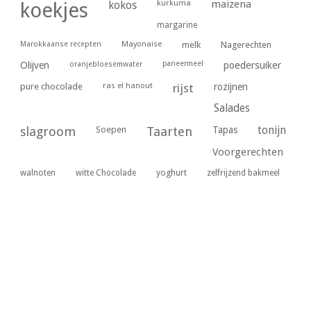
kurkuma
maizena
koekjes
kokos
margarine
Marokkaanse recepten
Mayonaise
melk
Nagerechten
paneermeel
poedersuiker
Olijven
oranjebloesemwater
ras el hanout
pure chocolade
rijst
rozijnen
Salades
tonijn
slagroom
Soepen
Taarten
Tapas
Voorgerechten
yoghurt
walnoten
witte Chocolade
zelfrijzend bakmeel