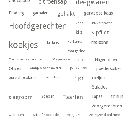
Chocolade
citroensap
deegwaren
geraspte kaas
Filodeeg
garnalen
gehakt
kaas
kikkererwten
Hoofdgerechten
kip
Kipfilet
kurkuma
maizena
koekjes
kokos
margarine
Marokkaanse recepten
Mayonaise
melk
Nagerechten
paneermeel
poedersuiker
Olijven
oranjebloesemwater
ras el hanout
pure chocolade
rijst
rozijnen
Salades
tonijn
slagroom
Soepen
Taarten
Tapas
Voorgerechten
yoghurt
walnoten
witte Chocolade
zelfrijzend bakmeel