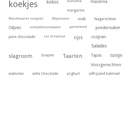
kurkuma
maizena
koekjes
kokos
margarine
Marokkaanse recepten
Mayonaise
melk
Nagerechten
paneermeel
poedersuiker
Olijven
oranjebloesemwater
ras el hanout
pure chocolade
rijst
rozijnen
Salades
tonijn
slagroom
Soepen
Taarten
Tapas
Voorgerechten
yoghurt
walnoten
witte Chocolade
zelfrijzend bakmeel