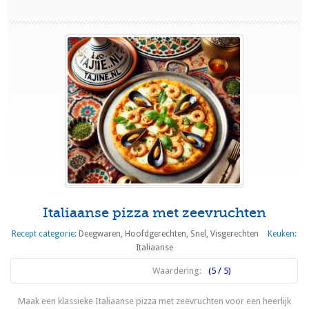
Italiaanse pizza met zeevruchten
Recept categorie:
Deegwaren
,
Hoofdgerechten
,
Snel
,
Visgerechten
Keuken:
Italiaanse
Waardering:
(5 / 5)
Maak een klassieke Italiaanse pizza met zeevruchten voor een heerlijk