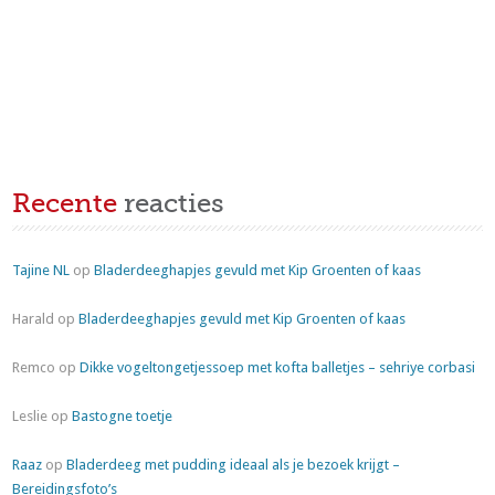
Recente
reacties
Tajine NL
op
Bladerdeeghapjes gevuld met Kip Groenten of kaas
Harald
op
Bladerdeeghapjes gevuld met Kip Groenten of kaas
Remco
op
Dikke vogeltongetjessoep met kofta balletjes – sehriye corbasi
Leslie
op
Bastogne toetje
Raaz
op
Bladerdeeg met pudding ideaal als je bezoek krijgt –
Bereidingsfoto’s