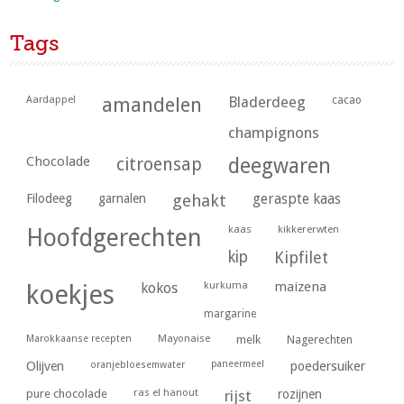
Tags
Aardappel
amandelen
Bladerdeeg
cacao
champignons
Chocolade
citroensap
deegwaren
geraspte kaas
Filodeeg
garnalen
gehakt
kaas
kikkererwten
Hoofdgerechten
kip
Kipfilet
kurkuma
maizena
koekjes
kokos
margarine
Marokkaanse recepten
Mayonaise
melk
Nagerechten
paneermeel
poedersuiker
Olijven
oranjebloesemwater
ras el hanout
pure chocolade
rijst
rozijnen