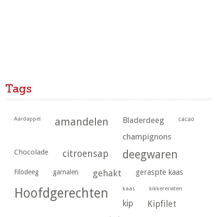
Tags
Aardappel
amandelen
Bladerdeeg
cacao
champignons
Chocolade
citroensap
deegwaren
geraspte kaas
Filodeeg
garnalen
gehakt
kaas
kikkererwten
Hoofdgerechten
kip
Kipfilet