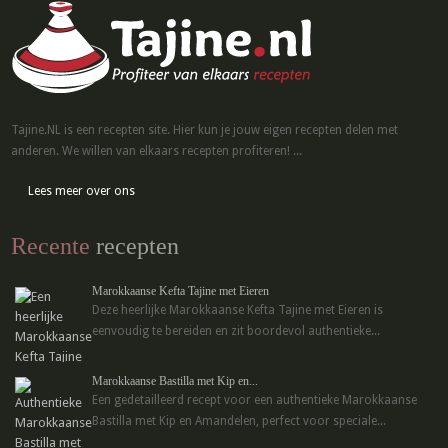
Tajine.NL is een recepten site. Hier kun je jouw eigen recepten delen met
anderen. We willen van elkaars recepten profiteren! ...
Lees meer over ons
Recente
recepten
Marokkaanse Kefta Tajine met Eieren
Deze heerlijke Marokkaanse Kefta Tajine met Eieren is
eenvoudig te bereiden en zit boordevol authentieke...
Marokkaanse Bastilla met Kip en...
Een gedetailleerd recept voor een authentieke Marokkaanse
Bastilla met Kip en Amandelen, perfect voor speciale...