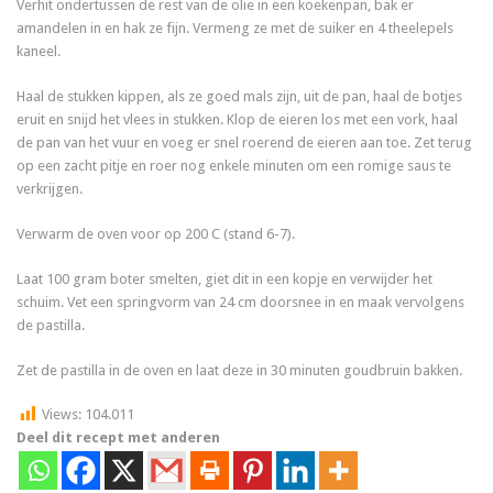
Verhit ondertussen de rest van de olie in een koekenpan, bak er
amandelen in en hak ze fijn. Vermeng ze met de suiker en 4 theelepels
kaneel.
Haal de stukken kippen, als ze goed mals zijn, uit de pan, haal de botjes
eruit en snijd het vlees in stukken. Klop de eieren los met een vork, haal
de pan van het vuur en voeg er snel roerend de eieren aan toe. Zet terug
op een zacht pitje en roer nog enkele minuten om een romige saus te
verkrijgen.
Verwarm de oven voor op 200 C (stand 6-7).
Laat 100 gram boter smelten, giet dit in een kopje en verwijder het
schuim. Vet een springvorm van 24 cm doorsnee in en maak vervolgens
de pastilla.
Zet de pastilla in de oven en laat deze in 30 minuten goudbruin bakken.
Views:
104.011
Deel dit recept met anderen