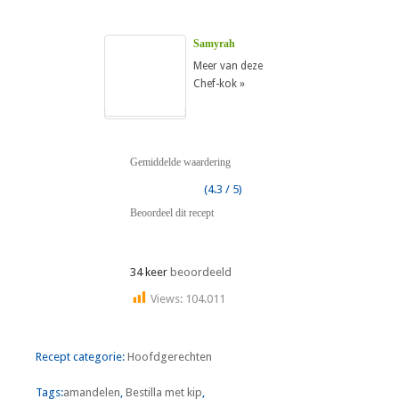
Samyrah
Meer van deze
Chef-kok »
Gemiddelde waardering
(4.3 / 5)
Beoordeel dit recept
34 keer
beoordeeld
Views:
104.011
Recept categorie:
Hoofdgerechten
Tags:
amandelen
,
Bestilla met kip
,