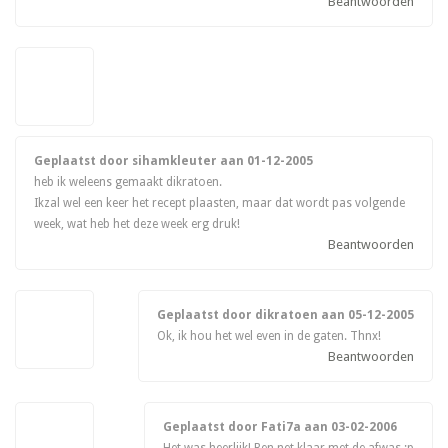
Beantwoorden
Geplaatst door sihamkleuter aan
01-12-2005
heb ik weleens gemaakt dikratoen.
Ikzal wel een keer het recept plaasten, maar dat wordt pas volgende
week, wat heb het deze week erg druk!
Beantwoorden
Geplaatst door dikratoen aan
05-12-2005
Ok, ik hou het wel even in de gaten. Thnx!
Beantwoorden
Geplaatst door Fati7a aan
03-02-2006
Het was heerlijk! Ben net klaar met de afwas :p