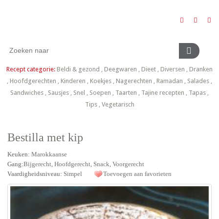
Recept categorie:
Beldi & gezond
,
Deegwaren
,
Dieet
,
Diversen
,
Dranken
,
Hoofdgerechten
,
Kinderen
,
Koekjes
,
Nagerechten
,
Ramadan
,
Salades
,
Sandwiches
,
Sausjes
,
Snel
,
Soepen
,
Taarten
,
Tajine recepten
,
Tapas
,
Tips
,
Vegetarisch
Bestilla met kip
Keuken:
Marokkaanse
Gang:
Bijgerecht
,
Hoofdgerecht
,
Snack
,
Voorgerecht
Vaardigheidsniveau:
Simpel
Toevoegen aan favorieten