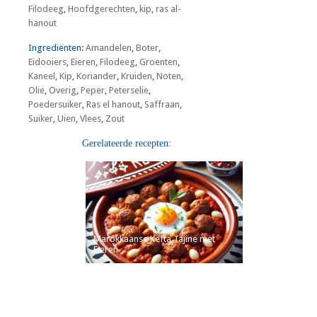
Filodeeg
,
Hoofdgerechten
,
kip
,
ras al-
hanout
Ingrediënten:
Amandelen
,
Boter
,
Eidooiers
,
Eieren
,
Filodeeg
,
Groenten
,
Kaneel
,
Kip
,
Koriander
,
Kruiden
,
Noten
,
Olie
,
Overig
,
Peper
,
Peterselie
,
Poedersuiker
,
Ras el hanout
,
Saffraan
,
Suiker
,
Uien
,
Vlees
,
Zout
Gerelateerde recepten:
Marokkaanse Kefta Tajine met
Eieren