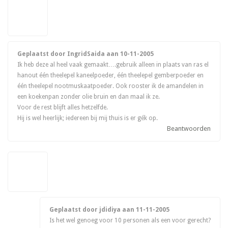
Geplaatst door IngridSaida aan
10-11-2005
Ik heb deze al heel vaak gemaakt….gebruik alleen in plaats van ras el
hanout één theelepel kaneelpoeder, één theelepel gemberpoeder en
één theelepel nootmuskaatpoeder. Ook rooster ik de amandelen in
een koekenpan zonder olie bruin en dan maal ik ze.
Voor de rest blijft alles hetzelfde.
Hij is wel heerlijk; iedereen bij mij thuis is er gék op.
Beantwoorden
Geplaatst door jdidiya aan
11-11-2005
Is het wel genoeg voor 10 personen als een voor gerecht?