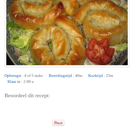
Opbrengst :
4 of 5 stuks
Bereidingstijd :
40m
Kooktijd :
25m
Klaar in :
2:00 u
Beoordeel dit recept: