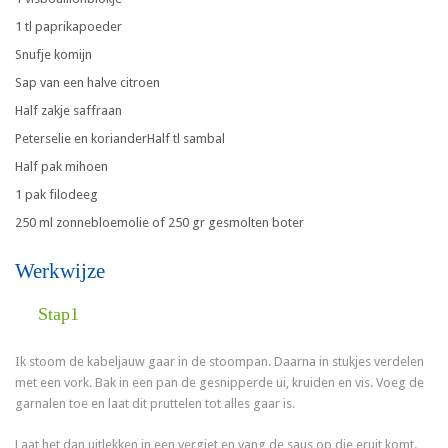
1 tl paprikapoeder
Snufje komijn
Sap van een halve citroen
Half zakje saffraan
Peterselie en korianderHalf tl sambal
Half pak mihoen
1 pak filodeeg
250 ml zonnebloemolie of 250 gr gesmolten boter
Werkwijze
Stap1
Ik stoom de kabeljauw gaar in de stoompan. Daarna in stukjes verdelen
met een vork. Bak in een pan de gesnipperde ui, kruiden en vis. Voeg de
garnalen toe en laat dit pruttelen tot alles gaar is.
Laat het dan uitlekken in een vergiet en vang de saus op die eruit komt.