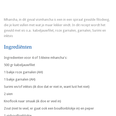
Mhansha, in dit geval vismhancha is een in een spiraal gevulde filodeeg,
die je kunt vullen met wat je maar lekker vindt. In dit recept wordt het
gevuld met vis o.a. kabeljauwfilet, roze garnalen, garnalen, Surimi en
inktvis
Ingrediënten
Ingredienten voor 4 of 5 kleine mhancha's:
500 gr kabeljauwfilet
1 bakje roze garnalen (AH)
1 bakje garnalen (AH)
Surimi en/of inktvis (ik doe dat er niet in, want lust het niet)
2 uien
Knoflook naar smaak (ik doe er veel in)
Zout (niet te veel, er gaat ook een bouillonblokje in) en peper
1 visbouillonblokje