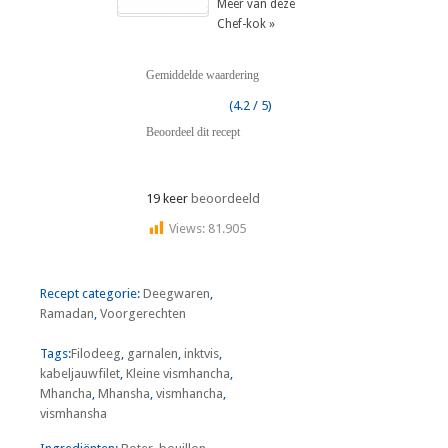
Meer van deze
Chef-kok »
Gemiddelde waardering
(4.2 / 5)
Beoordeel dit recept
19 keer
beoordeeld
Views:
81.905
Recept categorie:
Deegwaren
,
Ramadan
,
Voorgerechten
Tags:
Filodeeg
,
garnalen
,
inktvis
,
kabeljauwfilet
,
Kleine vismhancha
,
Mhancha
,
Mhansha
,
vismhancha
,
vismhansha