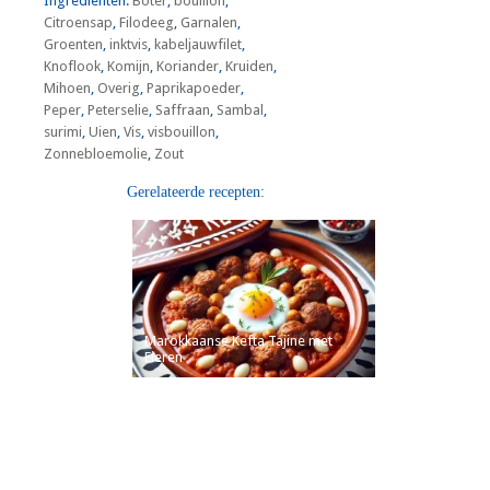
Ingrediënten:
Boter
,
bouillon
,
Citroensap
,
Filodeeg
,
Garnalen
,
Groenten
,
inktvis
,
kabeljauwfilet
,
Knoflook
,
Komijn
,
Koriander
,
Kruiden
,
Mihoen
,
Overig
,
Paprikapoeder
,
Peper
,
Peterselie
,
Saffraan
,
Sambal
,
surimi
,
Uien
,
Vis
,
visbouillon
,
Zonnebloemolie
,
Zout
Gerelateerde recepten:
Marokkaanse Kefta Tajine met
Eieren