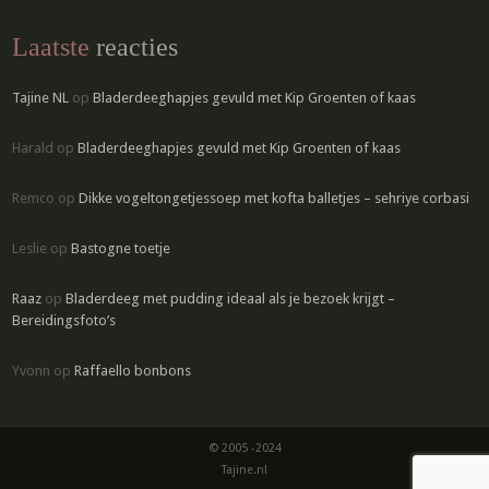
Laatste
reacties
Tajine NL
op
Bladerdeeghapjes gevuld met Kip Groenten of kaas
Harald
op
Bladerdeeghapjes gevuld met Kip Groenten of kaas
Remco
op
Dikke vogeltongetjessoep met kofta balletjes – sehriye corbasi
Leslie
op
Bastogne toetje
Raaz
op
Bladerdeeg met pudding ideaal als je bezoek krijgt –
Bereidingsfoto’s
Yvonn
op
Raffaello bonbons
© 2005 -2024
Tajine.nl