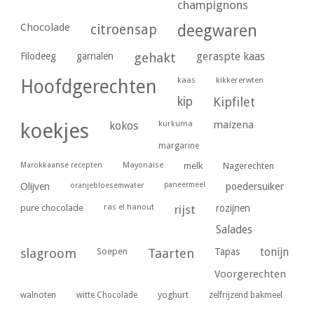
champignons
Chocolade
citroensap
deegwaren
geraspte kaas
Filodeeg
garnalen
gehakt
kaas
kikkererwten
Hoofdgerechten
kip
Kipfilet
kurkuma
maizena
koekjes
kokos
margarine
Marokkaanse recepten
Mayonaise
melk
Nagerechten
paneermeel
poedersuiker
Olijven
oranjebloesemwater
ras el hanout
pure chocolade
rijst
rozijnen
Salades
tonijn
slagroom
Soepen
Taarten
Tapas
Voorgerechten
yoghurt
walnoten
witte Chocolade
zelfrijzend bakmeel