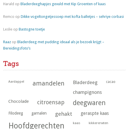
Harald
op
Bladerdeeghapjes gevuld met Kip Groenten of kaas
Remco
op
Dikke vogeltongetjessoep met kofta balletjes – sehriye corbasi
Leslie
op
Bastogne toetje
Raaz
op
Bladerdeeg met pudding ideaal als je bezoek krijgt –
Bereidingsfoto’s
Tags
Aardappel
amandelen
Bladerdeeg
cacao
champignons
Chocolade
citroensap
deegwaren
geraspte kaas
Filodeeg
garnalen
gehakt
kaas
kikkererwten
Hoofdgerechten