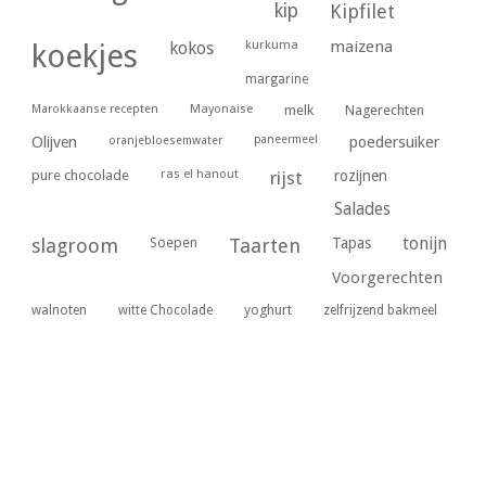
kip
Kipfilet
kurkuma
maizena
koekjes
kokos
margarine
Marokkaanse recepten
Mayonaise
melk
Nagerechten
paneermeel
poedersuiker
Olijven
oranjebloesemwater
ras el hanout
pure chocolade
rijst
rozijnen
Salades
tonijn
slagroom
Soepen
Taarten
Tapas
Voorgerechten
yoghurt
walnoten
witte Chocolade
zelfrijzend bakmeel