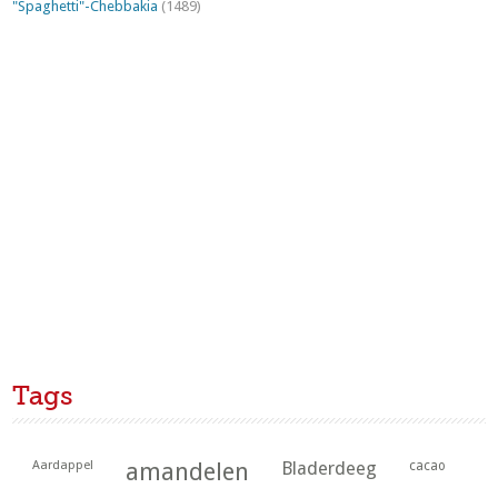
"Spaghetti"-Chebbakia
(1489)
Tags
Aardappel
amandelen
Bladerdeeg
cacao